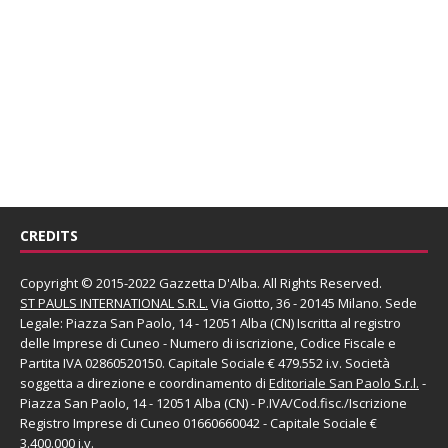
CREDITS
Copyright © 2015-2022 Gazzetta D'Alba. All Rights Reserved.
ST PAULS INTERNATIONAL S.R.L.
Via Giotto, 36 - 20145 Milano. Sede
Legale: Piazza San Paolo, 14 - 12051 Alba (CN) Iscritta al registro
delle Imprese di Cuneo - Numero di iscrizione, Codice Fiscale e
Partita IVA 02860520150. Capitale Sociale € 479.552 i.v. Società
soggetta a direzione e coordinamento di
Editoriale San Paolo
S.r.l.
-
Piazza San Paolo, 14 - 12051 Alba (CN) - P.IVA/Cod.fisc./Iscrizione
Registro Imprese di Cuneo 01660660042 - Capitale Sociale €
3.400.000 i.v.