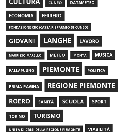
CULTURA
CUNEO
DATAMETEO
FERRERO
ECONOMIA
FONDAZIONE CRC (CASSA RISPARMIO DI CUNEO)
LANGHE
GIOVANI
LAVORO
METEO
MUSICA
MONTÀ
MAURIZIO MARELLO
PIEMONTE
POLITICA
PALLAPUGNO
REGIONE PIEMONTE
PRIMA PAGINA
ROERO
SCUOLA
SPORT
SANITÀ
TURISMO
TORINO
VIABILITÀ
UNITÀ DI CRISI DELLA REGIONE PIEMONTE