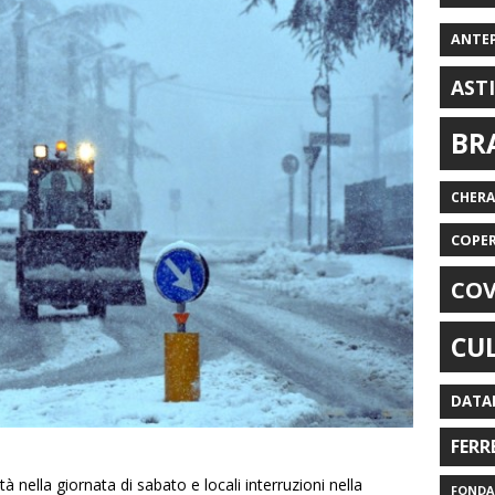
ANTE
AST
BR
CHER
COPE
COV
CU
DATA
FERR
tà nella giornata di sabato e locali interruzioni nella
FONDAZ