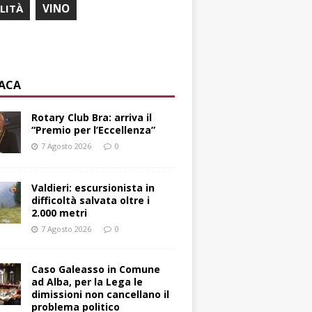
ILITÀ
VINO
ACA
Rotary Club Bra: arriva il
“Premio per l’Eccellenza”
7 Agosto 2026
0
Valdieri: escursionista in
difficoltà salvata oltre i
2.000 metri
7 Agosto 2026
0
Caso Galeasso in Comune
ad Alba, per la Lega le
dimissioni non cancellano il
problema politico