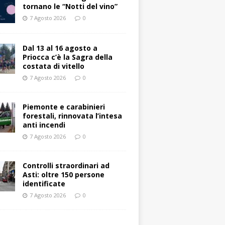
tornano le “Notti del vino”
7 Agosto 2026
0
Dal 13 al 16 agosto a
Priocca c’è la Sagra della
costata di vitello
7 Agosto 2026
0
Piemonte e carabinieri
forestali, rinnovata l’intesa
anti incendi
7 Agosto 2026
0
Controlli straordinari ad
Asti: oltre 150 persone
identificate
7 Agosto 2026
0