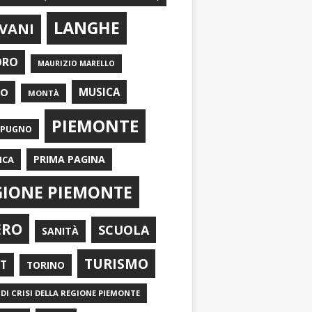
LANGHE
VANI
ORO
MAURIZIO MARELLO
EO
MUSICA
MONTÀ
PIEMONTE
APUGNO
PRIMA PAGINA
ICA
GIONE PIEMONTE
ERO
SCUOLA
SANITÀ
TURISMO
RT
TORINO
DI CRISI DELLA REGIONE PIEMONTE