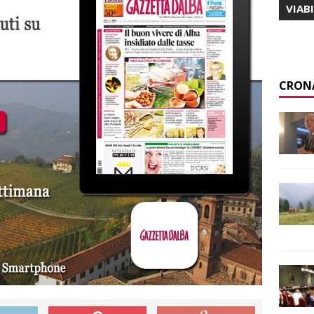
VIAB
CRON