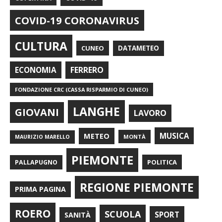
COVID-19 CORONAVIRUS
CULTURA
CUNEO
DATAMETEO
FERRERO
ECONOMIA
FONDAZIONE CRC (CASSA RISPARMIO DI CUNEO)
LANGHE
GIOVANI
LAVORO
METEO
MUSICA
MONTÀ
MAURIZIO MARELLO
PIEMONTE
POLITICA
PALLAPUGNO
REGIONE PIEMONTE
PRIMA PAGINA
ROERO
SCUOLA
SPORT
SANITÀ