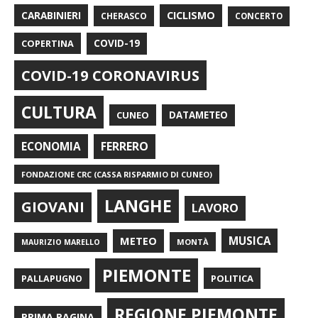
CARABINIERI
CICLISMO
CHERASCO
CONCERTO
COPERTINA
COVID-19
COVID-19 CORONAVIRUS
CULTURA
CUNEO
DATAMETEO
FERRERO
ECONOMIA
FONDAZIONE CRC (CASSA RISPARMIO DI CUNEO)
LANGHE
GIOVANI
LAVORO
METEO
MUSICA
MONTÀ
MAURIZIO MARELLO
PIEMONTE
POLITICA
PALLAPUGNO
REGIONE PIEMONTE
PRIMA PAGINA