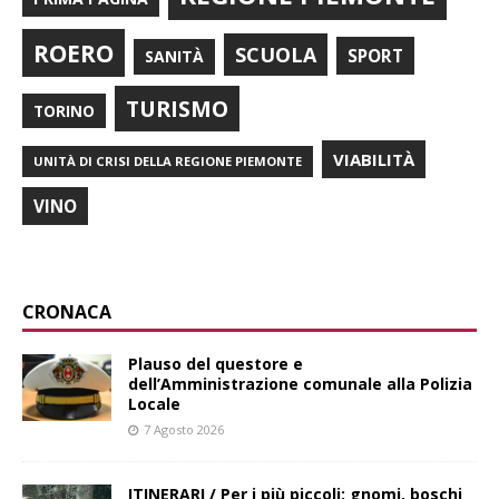
ROERO
SCUOLA
SPORT
SANITÀ
TURISMO
TORINO
VIABILITÀ
UNITÀ DI CRISI DELLA REGIONE PIEMONTE
VINO
CRONACA
Plauso del questore e
dell’Amministrazione comunale alla Polizia
Locale
7 Agosto 2026
ITINERARI / Per i più piccoli: gnomi, boschi