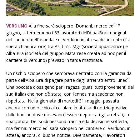
VERDUNO
Alla fine sarà sciopero. Domani, mercoledì 1°
giugno, si fermeranno i 33 lavoratori dell’Alba-Bra impegnati
nel cantiere dell’ospedale di Verduno in attesa dell’incontro (si
spera chiarificatore) tra Asl Cn2, Mgr (società appaltatrice) e
Alba-Bra (società del gruppo Matarrese creata ad hoc per il
cantiere di Verduno) previsto in tarda mattinata.
Un rischio sciopero che sembrava rientrato con la garanzia da
parte dell’Alba-Bra di pagare parte degli arretrati entro lunedì.
Una boccata d’ossigeno per i ragazzi (quasi tutti provenienti dal
sud Italia) che non c’è stata, con l’ennesima scadenza non
rispettata. Nella giornata di martedì 31 maggio, passata
ancora con un occhio al cellulare in attesa di notizie positive
dalle banche dove dovevano essere depositati gli arretrati, la
spaccatura. Dei soldi nessuna traccia e la decisione sofferta,
ma ferma: mercoledì sarà sciopero nel cantiere di Verduno, in
attesa, ancora, di buone notizie. Diversamente, i lavoratori