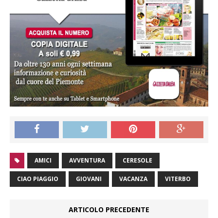
AMICI
AVVENTURA
CERESOLE
CIAO PIAGGIO
GIOVANI
VACANZA
VITERBO
ARTICOLO PRECEDENTE