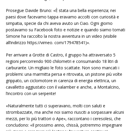
Prosegue Davide Bruno: «È stata una bella esperienza; nei
paesi dove facevamo tappa eravamo accolti con curiosità e
simpatia, specie da chi aveva avuto un Ciao. Ogni giorno
postavamo su Facebook foto e notizie e quando siamo tornati
Simone ha raccolto la nostra avventura in un video (visibile
all’indirizzo https://vimeo. com/179478541)».
Per arrivare a Grotte di Castro, il gruppo ha attraversato 5
regioni percorrendo 900 chilometri e consumando 18 litri di
carburante. Un migliaio le foto scattate. Non sono mancati i
problemi: una marmitta persa e ritrovata, un pistone più volte
grippato, un ciclomotore in carenza di energia elettrica, un
cavalletto aggiustato con il valamber e anche, a Montalcino,
l’incontro con un serpente!
«Naturalmente tutti ci superavano, molti con saluti e
strombazzate, ma anche noi siamo riusciti a sorpassare alcuni
mezzi, per lo più trattori o Ape», raccontano i ceresolesi, che
concludono: «Il prossimo anno, chissà, potremmo impegnare