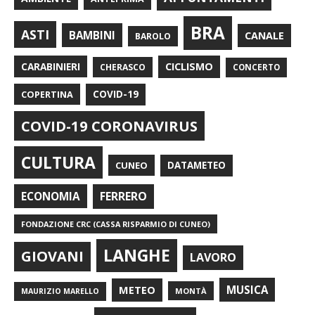
BRA
ASTI
BAMBINI
CANALE
BAROLO
CARABINIERI
CICLISMO
CHERASCO
CONCERTO
COPERTINA
COVID-19
COVID-19 CORONAVIRUS
CULTURA
CUNEO
DATAMETEO
FERRERO
ECONOMIA
FONDAZIONE CRC (CASSA RISPARMIO DI CUNEO)
LANGHE
GIOVANI
LAVORO
METEO
MUSICA
MONTÀ
MAURIZIO MARELLO