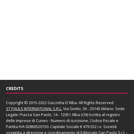
CREDITS
Copyright © 2015-2022 Gazzetta D'Alba. All Rights Reserved.
ST PAULS INTERNATIONAL S.R.L.
Via Giotto, 36 - 20145 Milano. Sede
Legale: Piazza San Paolo, 14 - 12051 Alba (CN) Iscritta al registro
delle Imprese di Cuneo - Numero di iscrizione, Codice Fiscale e
Partita IVA 02860520150. Capitale Sociale € 479.552 i.v. Società
soggetta a direzione e coordinamento di
Editoriale San Paolo
S.r.l.
-