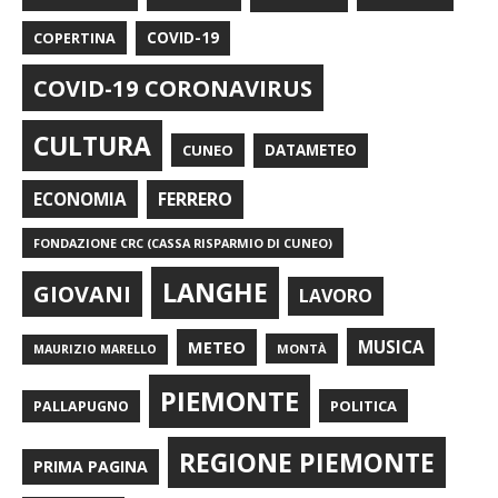
COPERTINA
COVID-19
COVID-19 CORONAVIRUS
CULTURA
CUNEO
DATAMETEO
FERRERO
ECONOMIA
FONDAZIONE CRC (CASSA RISPARMIO DI CUNEO)
LANGHE
GIOVANI
LAVORO
METEO
MUSICA
MONTÀ
MAURIZIO MARELLO
PIEMONTE
POLITICA
PALLAPUGNO
REGIONE PIEMONTE
PRIMA PAGINA