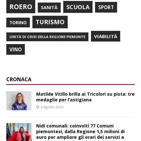
ROERO
SCUOLA
SPORT
SANITÀ
TURISMO
TORINO
VIABILITÀ
UNITÀ DI CRISI DELLA REGIONE PIEMONTE
VINO
CRONACA
Matilde Vitillo brilla ai Tricolori su pista: tre
medaglie per l’astigiana
6 Agosto 2026
Nidi comunali: coinvolti 77 Comuni
piemontesi, dalla Regione 1,5 milioni di
euro per ampliare gli orari dei servizi a