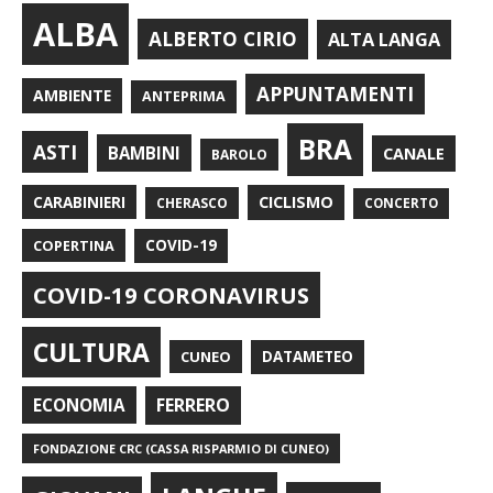
ALBA
ALBERTO CIRIO
ALTA LANGA
APPUNTAMENTI
AMBIENTE
ANTEPRIMA
BRA
ASTI
BAMBINI
CANALE
BAROLO
CARABINIERI
CICLISMO
CHERASCO
CONCERTO
COPERTINA
COVID-19
COVID-19 CORONAVIRUS
CULTURA
CUNEO
DATAMETEO
FERRERO
ECONOMIA
FONDAZIONE CRC (CASSA RISPARMIO DI CUNEO)