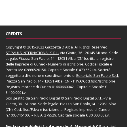
CREDITS
Copyright © 2015-2022 Gazzetta D'Alba. All Rights Reserved.
ST PAULS INTERNATIONAL S.R.L.
Via Giotto, 36 - 20145 Milano. Sede
Legale: Piazza San Paolo, 14 - 12051 Alba (CN) Iscritta al registro
delle Imprese di Cuneo - Numero di iscrizione, Codice Fiscale e
Partita IVA 02860520150. Capitale Sociale € 479.552 i.v. Società
soggetta a direzione e coordinamento di
Editoriale San Paolo
S.r.l.
-
Piazza San Paolo, 14 - 12051 Alba (CN) - P.IVA/Cod.fisc./Iscrizione
Registro Imprese di Cuneo 01660660042 - Capitale Sociale €
3.400.000 i.v.
Sito gestito da
San Paolo Digital
©
San Paolo Digital S.r.l.
, - Via
Giotto, 36 - Milano. Sede legale: Piazza San Paolo,14 - 12051 Alba
(CN), Cod. fisc./P.Iva e iscrizione al Registro Imprese di Cuneo
n.10057461005 – R.E.A. 279529. Capitale sociale € 30.000,00 i.v.
Per la tua pubblicità sul giornale:
A. Manzoni & C S.p.a.
tel