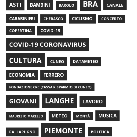
BRA
ASTI
BAMBINI
CANALE
BAROLO
CARABINIERI
CICLISMO
CHERASCO
CONCERTO
COPERTINA
COVID-19
COVID-19 CORONAVIRUS
CULTURA
CUNEO
DATAMETEO
FERRERO
ECONOMIA
FONDAZIONE CRC (CASSA RISPARMIO DI CUNEO)
LANGHE
GIOVANI
LAVORO
METEO
MUSICA
MONTÀ
MAURIZIO MARELLO
PIEMONTE
POLITICA
PALLAPUGNO