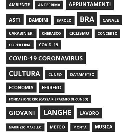
APPUNTAMENTI
AMBIENTE
ANTEPRIMA
BRA
ASTI
BAMBINI
CANALE
BAROLO
CARABINIERI
CICLISMO
CHERASCO
CONCERTO
COPERTINA
COVID-19
COVID-19 CORONAVIRUS
CULTURA
CUNEO
DATAMETEO
FERRERO
ECONOMIA
FONDAZIONE CRC (CASSA RISPARMIO DI CUNEO)
LANGHE
GIOVANI
LAVORO
METEO
MUSICA
MONTÀ
MAURIZIO MARELLO