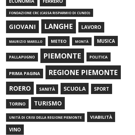
FERRERO
ECONOMIA
FONDAZIONE CRC (CASSA RISPARMIO DI CUNEO)
LANGHE
GIOVANI
LAVORO
METEO
MUSICA
MONTÀ
MAURIZIO MARELLO
PIEMONTE
POLITICA
PALLAPUGNO
REGIONE PIEMONTE
PRIMA PAGINA
ROERO
SCUOLA
SPORT
SANITÀ
TURISMO
TORINO
VIABILITÀ
UNITÀ DI CRISI DELLA REGIONE PIEMONTE
VINO