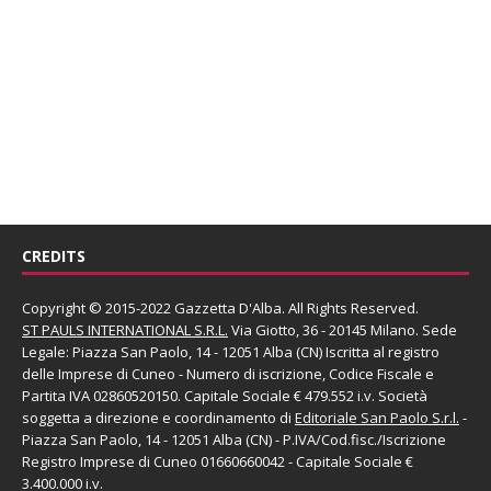
CREDITS
Copyright © 2015-2022 Gazzetta D'Alba. All Rights Reserved.
ST PAULS INTERNATIONAL S.R.L.
Via Giotto, 36 - 20145 Milano. Sede
Legale: Piazza San Paolo, 14 - 12051 Alba (CN) Iscritta al registro
delle Imprese di Cuneo - Numero di iscrizione, Codice Fiscale e
Partita IVA 02860520150. Capitale Sociale € 479.552 i.v. Società
soggetta a direzione e coordinamento di
Editoriale San Paolo
S.r.l.
-
Piazza San Paolo, 14 - 12051 Alba (CN) - P.IVA/Cod.fisc./Iscrizione
Registro Imprese di Cuneo 01660660042 - Capitale Sociale €
3.400.000 i.v.