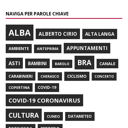
NAVIGA PER PAROLE CHIAVE
ALBA
ALBERTO CIRIO
ALTA LANGA
APPUNTAMENTI
AMBIENTE
ANTEPRIMA
BRA
ASTI
BAMBINI
CANALE
BAROLO
CARABINIERI
CICLISMO
CHERASCO
CONCERTO
COPERTINA
COVID-19
COVID-19 CORONAVIRUS
CULTURA
CUNEO
DATAMETEO