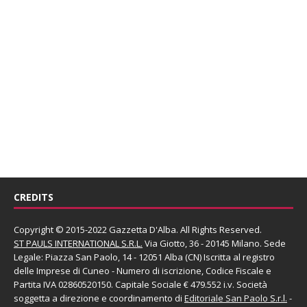
CREDITS
Copyright © 2015-2022 Gazzetta D'Alba. All Rights Reserved.
ST PAULS INTERNATIONAL S.R.L.
Via Giotto, 36 - 20145 Milano. Sede
Legale: Piazza San Paolo, 14 - 12051 Alba (CN) Iscritta al registro
delle Imprese di Cuneo - Numero di iscrizione, Codice Fiscale e
Partita IVA 02860520150. Capitale Sociale € 479.552 i.v. Società
soggetta a direzione e coordinamento di
Editoriale San Paolo
S.r.l.
-