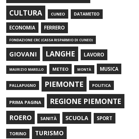
CULTURA
CUNEO
DATAMETEO
FERRERO
ECONOMIA
FONDAZIONE CRC (CASSA RISPARMIO DI CUNEO)
LANGHE
GIOVANI
LAVORO
METEO
MUSICA
MONTÀ
MAURIZIO MARELLO
PIEMONTE
POLITICA
PALLAPUGNO
REGIONE PIEMONTE
PRIMA PAGINA
ROERO
SCUOLA
SPORT
SANITÀ
TURISMO
TORINO