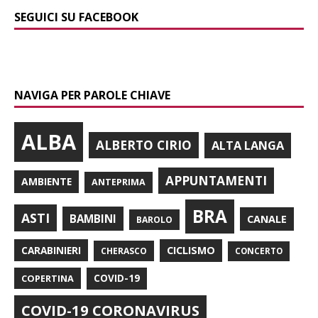
SEGUICI SU FACEBOOK
NAVIGA PER PAROLE CHIAVE
ALBA
ALBERTO CIRIO
ALTA LANGA
APPUNTAMENTI
AMBIENTE
ANTEPRIMA
BRA
ASTI
BAMBINI
CANALE
BAROLO
CARABINIERI
CICLISMO
CHERASCO
CONCERTO
COPERTINA
COVID-19
COVID-19 CORONAVIRUS