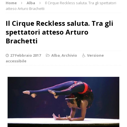
Home
Alba
Il Cirque Reckless saluta. Tra gli spettatori
atteso Arturo Brachetti
Il Cirque Reckless saluta. Tra gli
spettatori atteso Arturo
Brachetti
27 Febbraio 2017
Alba
,
Archivio
Versione
accessibile