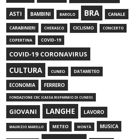
BRA
ASTI
BAMBINI
CANALE
BAROLO
CARABINIERI
CICLISMO
CHERASCO
CONCERTO
COPERTINA
COVID-19
COVID-19 CORONAVIRUS
CULTURA
CUNEO
DATAMETEO
FERRERO
ECONOMIA
FONDAZIONE CRC (CASSA RISPARMIO DI CUNEO)
LANGHE
GIOVANI
LAVORO
METEO
MUSICA
MONTÀ
MAURIZIO MARELLO