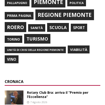
PIEMONTE
POLITICA
PALLAPUGNO
REGIONE PIEMONTE
PRIMA PAGINA
ROERO
SCUOLA
SPORT
SANITÀ
TURISMO
TORINO
VIABILITÀ
UNITÀ DI CRISI DELLA REGIONE PIEMONTE
VINO
CRONACA
Rotary Club Bra: arriva il “Premio per
l’Eccellenza”
7 Agosto 2026