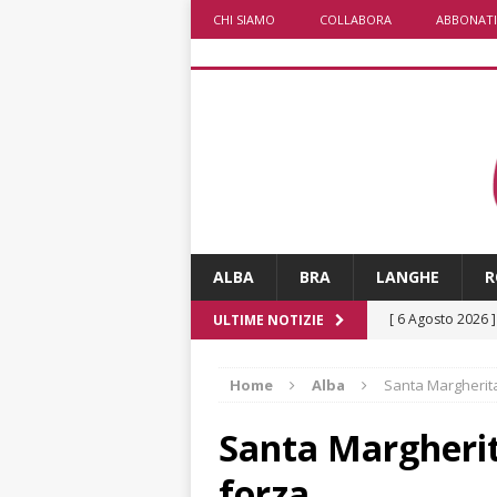
CHI SIAMO
COLLABORA
ABBONATI
ALBA
BRA
LANGHE
R
[ 6 Agosto 2026 
ULTIME NOTIZIE
ALTRE NOTIZI
Home
Alba
Santa Margherita
[ 6 Agosto 2026 
ALTRE NOTIZI
Santa Margherit
[ 6 Agosto 2026 
forza