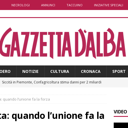
NECROLOGI
ANNUNCI
TACCUINO
INIZIATIVE SPECIALI
OERO
NOTIZIE
CULTURA
CRONACA
SPORT
]
Siccità in Piemonte, Confagricoltura stima danni per 2 miliardi
E
: quando l’unione fa la forza
]
Sanità Piemonte, Gribaudo: «I cittadini pagano l’inefficienza»
VIDEO
E
a: quando l’unione fa la
]
Serie D, il Bra nel Girone A: definito il cammino dei giallorossi