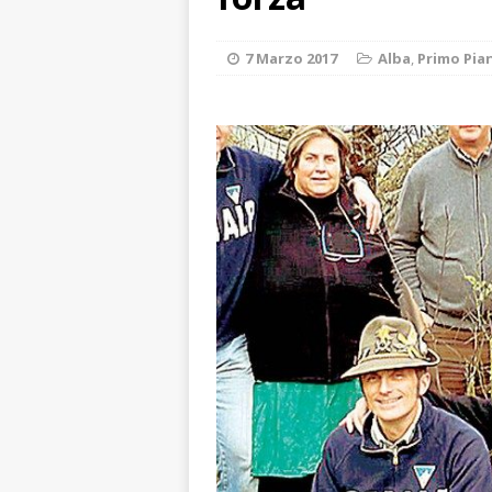
BRA
[ 6 Agosto 2026 
7 Marzo 2017
Alba
,
Primo Pia
ALTRE NOTIZI
[ 6 Agosto 2026 
Fondazione Crc 
[ 6 Agosto 2026 
[ 6 Agosto 2026 
società: contesta
[ 6 Agosto 2026 
1,5 milioni di eur