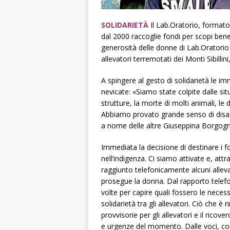
SOLIDARIETÀ
Il Lab.Oratorio, format
dal 2000 raccoglie fondi per scopi bene
generosità delle donne di Lab.Oratorio
allevatori terremotati dei Monti Sibill
A spingere al gesto di solidarietà le im
nevicate: «Siamo state colpite dalle situa
strutture, la morte di molti animali, le 
Abbiamo provato grande senso di disagio
a nome delle altre Giuseppina Borgog
Immediata la decisione di destinare i f
nell’indigenza. Ci siamo attivate e, at
raggiunto telefonicamente alcuni allevat
prosegue la donna. Dal rapporto telefo
volte per capire quali fossero le neces
solidarietà tra gli allevatori. Ciò che è 
provvisorie per gli allevatori e il ricove
e urgenze del momento. Dalle voci, c