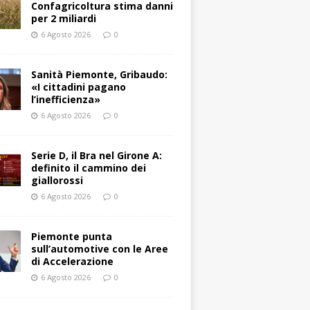
Confagricoltura stima danni
per 2 miliardi
6 Agosto 2026
0
Sanità Piemonte, Gribaudo:
«I cittadini pagano
l’inefficienza»
6 Agosto 2026
0
Serie D, il Bra nel Girone A:
definito il cammino dei
giallorossi
6 Agosto 2026
0
Piemonte punta
sull’automotive con le Aree
di Accelerazione
6 Agosto 2026
0