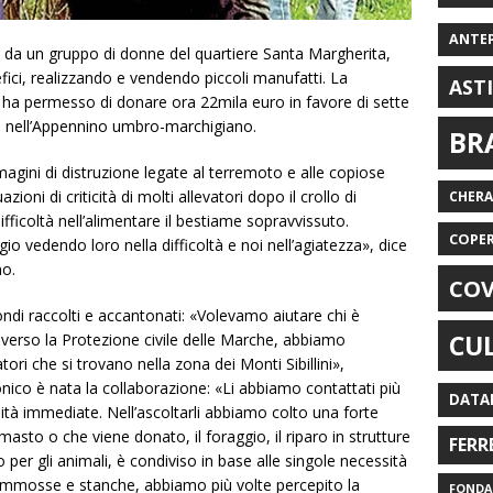
ANTE
o da un gruppo di donne del quartiere Santa Margherita,
fici, realizzando e vendendo piccoli manufatti. La
AST
 ha permesso di donare ora 22mila euro in favore di sette
ini, nell’Appennino umbro-marchigiano.
BR
magini di distruzione legate al terremoto e alle copiose
zioni di criticità di molti allevatori dopo il crollo di
CHER
difficoltà nell’alimentare il bestiame sopravvissuto.
COPE
 vedendo loro nella difficoltà e noi nell’agiatezza», dice
no.
COV
ondi raccolti e accantonati: «Volevamo aiutare chi è
CU
traverso la Protezione civile delle Marche, abbiamo
ori che si trovano nella zona dei Monti Sibillini»,
nico è nata la collaborazione: «Li abbiamo contattati più
DATA
sità immediate. Nell’ascoltarli abbiamo colto una forte
rimasto o che viene donato, il foraggio, il riparo in strutture
FERR
ro per gli animali, è condiviso in base alle singole necessità
ommosse e stanche, abbiamo più volte percepito la
FONDAZ