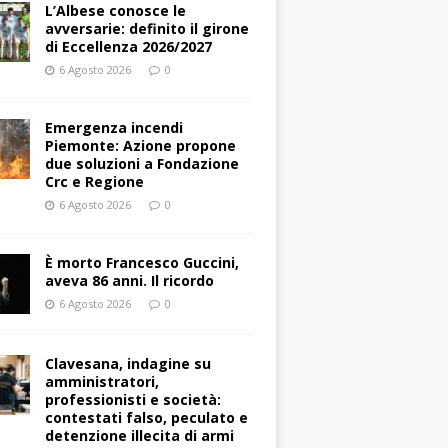
L’Albese conosce le
avversarie: definito il girone
di Eccellenza 2026/2027
6 Agosto 2026
0
Emergenza incendi
Piemonte: Azione propone
due soluzioni a Fondazione
Crc e Regione
6 Agosto 2026
0
È morto Francesco Guccini,
aveva 86 anni. Il ricordo
6 Agosto 2026
0
Clavesana, indagine su
amministratori,
professionisti e società:
contestati falso, peculato e
detenzione illecita di armi