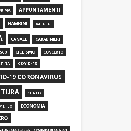
APPUNTAMENTI
PRIMA
I
BAMBINI
BAROLO
A
CANALE
CARABINIERI
CICLISMO
ASCO
CONCERTO
RTINA
COVID-19
ID-19 CORONAVIRUS
LTURA
CUNEO
ECONOMIA
METEO
ERO
IONE CRC (CASSA RISPARMIO DI CUNEO)