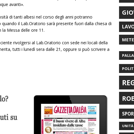
nque avanti».
GIO
osità di tanti albesi nel corso degli anni potranno
ando il Lab.Oratorio sarà presente fuori dalla chiesa di
LAV
 la Messa delle ore 11.
MET
iente rivolgersi al Lab.Oratorio con sede nei locali della
rita, tutti i lunedì sera dalle 21, oppure si può scrivere a
PALL
POLIT
RE
RO
SPO
UNITÀ 