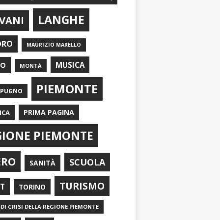
LANGHE
VANI
ORO
MAURIZIO MARELLO
EO
MUSICA
MONTÀ
PIEMONTE
APUGNO
PRIMA PAGINA
ICA
GIONE PIEMONTE
ERO
SCUOLA
SANITÀ
TURISMO
RT
TORINO
DI CRISI DELLA REGIONE PIEMONTE