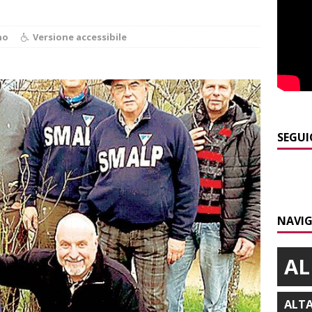
]
Piemonte punta sull’automotive con le Aree di Accelerazione
no
Versione accessibile
E
]
Emergenza incendi Piemonte: Azione propone due soluzioni a
e Regione
ALBA
]
È morto Francesco Guccini, aveva 86 anni. Il ricordo
ALBA
SEGUI
]
Clavesana, indagine su amministratori, professionisti e
ti falso, peculato e detenzione illecita di armi
CRONACA
]
Nidi comunali: coinvolti 77 Comuni piemontesi, dalla Regione
NAVIG
o per ampliare gli orari dei servizi a parità di tariffa
BRA
AL
ALT