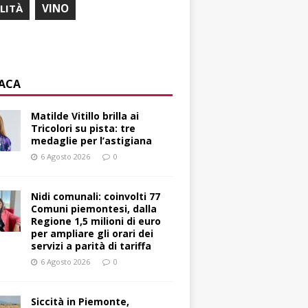
ILITÀ
VINO
ACA
Matilde Vitillo brilla ai
Tricolori su pista: tre
medaglie per l’astigiana
6 Agosto 2026
0
Nidi comunali: coinvolti 77
Comuni piemontesi, dalla
Regione 1,5 milioni di euro
per ampliare gli orari dei
servizi a parità di tariffa
6 Agosto 2026
0
Siccità in Piemonte,