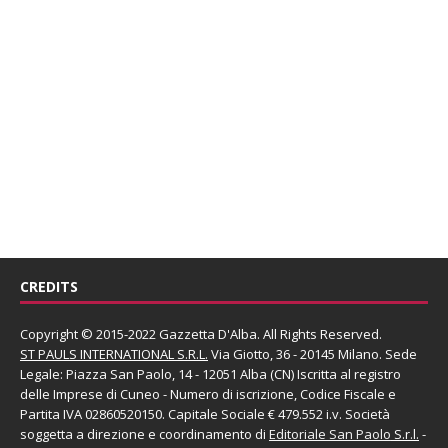
CREDITS
Copyright © 2015-2022 Gazzetta D'Alba. All Rights Reserved.
ST PAULS INTERNATIONAL S.R.L.
Via Giotto, 36 - 20145 Milano. Sede
Legale: Piazza San Paolo, 14 - 12051 Alba (CN) Iscritta al registro
delle Imprese di Cuneo - Numero di iscrizione, Codice Fiscale e
Partita IVA 02860520150. Capitale Sociale € 479.552 i.v. Società
soggetta a direzione e coordinamento di
Editoriale San Paolo
S.r.l.
-