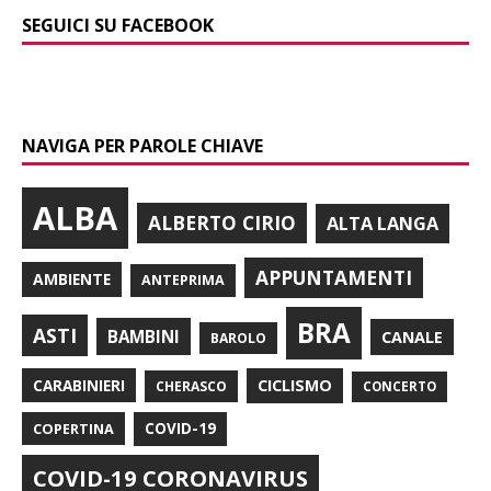
SEGUICI SU FACEBOOK
NAVIGA PER PAROLE CHIAVE
ALBA
ALBERTO CIRIO
ALTA LANGA
APPUNTAMENTI
AMBIENTE
ANTEPRIMA
BRA
ASTI
BAMBINI
CANALE
BAROLO
CARABINIERI
CICLISMO
CHERASCO
CONCERTO
COPERTINA
COVID-19
COVID-19 CORONAVIRUS