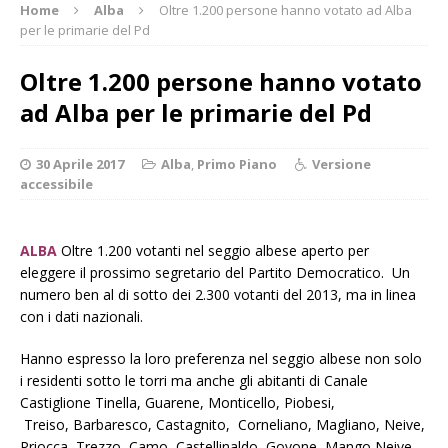
Home
Alba
Oltre 1.200 persone hanno votato ad Alba
per le primarie del Pd
Oltre 1.200 persone hanno votato
ad Alba per le primarie del Pd
30 Aprile 2017
Alba
,
Primo Piano
Versione
accessibile
ALBA
Oltre 1.200 votanti nel seggio albese aperto per
eleggere il prossimo segretario del Partito Democratico. Un
numero ben al di sotto dei 2.300 votanti del 2013, ma in linea
con i dati nazionali.
Hanno espresso la loro preferenza nel seggio albese non solo
i residenti sotto le torri ma anche gli abitanti di Canale
Castiglione Tinella, Guarene, Monticello, Piobesi,
Treiso, Barbaresco, Castagnito, Corneliano, Magliano, Neive,
Priocca, Trezzo, Camo, Castellinaldo, Govone, Mango Neive,