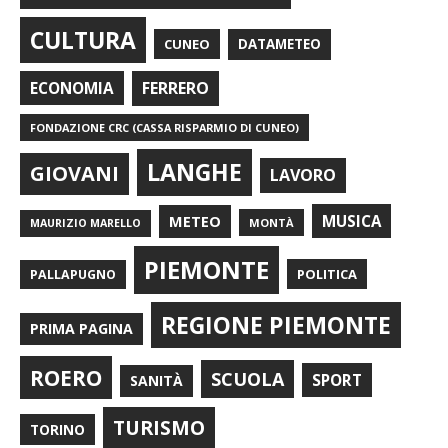
CULTURA
CUNEO
DATAMETEO
FERRERO
ECONOMIA
FONDAZIONE CRC (CASSA RISPARMIO DI CUNEO)
LANGHE
GIOVANI
LAVORO
METEO
MUSICA
MONTÀ
MAURIZIO MARELLO
PIEMONTE
POLITICA
PALLAPUGNO
REGIONE PIEMONTE
PRIMA PAGINA
ROERO
SCUOLA
SPORT
SANITÀ
TURISMO
TORINO