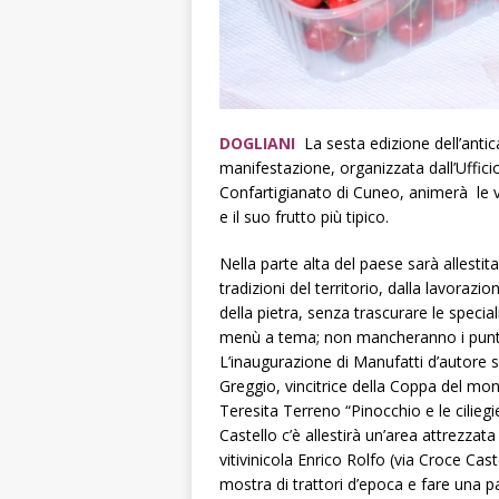
DOGLIANI
La sesta edizione dell’anti
manifestazione, organizzata dall’Uffi
Confartigianato di Cuneo, animerà le v
e il suo frutto più tipico.
Nella parte alta del paese sarà allestit
tradizioni del territorio, dalla lavorazi
della pietra, senza trascurare le speci
menù a tema; non mancheranno i punti 
L’inaugurazione di Manufatti d’autore sa
Greggio, vincitrice della Coppa del mond
Teresita Terreno “Pinocchio e le ciliegie
Castello c’è allestirà un’area attrezzat
vitivinicola Enrico Rolfo (via Croce Cas
mostra di trattori d’epoca e fare una 