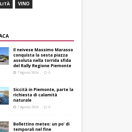
ILITÀ
VINO
ACA
Il neivese Massimo Marasso
conquista la sesta piazza
assoluta nella torrida sfida
del Rally Regione Piemonte
7 Agosto 2026
0
Siccità in Piemonte, parte la
richiesta di calamità
naturale
7 Agosto 2026
0
Bollettino meteo: un po’ di
temporali nel fine