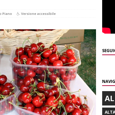
]
Bollettino meteo: un po’ di temporali nel fine settimana, ma il
o Piano
Versione accessibile
presente
ALBA
]
A Belvedere Langhe la festa dell’Assunta darà spazio anche a
a
LANGHE
]
Agosto in collina, le pagine da sfogliare
ALBA
SEGUI
]
Siccità e consumi record: Egea acque invita a un uso
a risorsa idrica
ALBA
]
Modifiche alla viabilità a Scaparoni per i lavori della nuova
NAVIG
A
AL
ALT