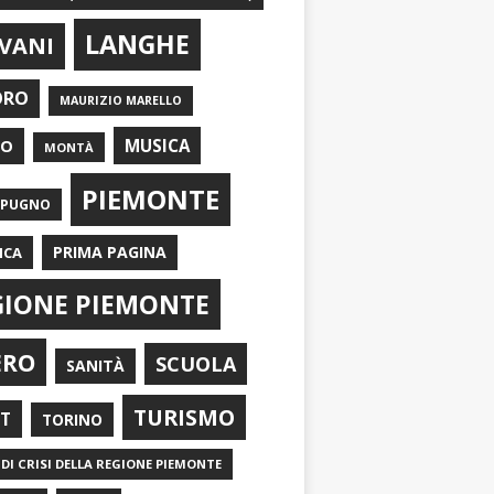
LANGHE
VANI
ORO
MAURIZIO MARELLO
EO
MUSICA
MONTÀ
PIEMONTE
APUGNO
PRIMA PAGINA
ICA
GIONE PIEMONTE
ERO
SCUOLA
SANITÀ
TURISMO
RT
TORINO
DI CRISI DELLA REGIONE PIEMONTE