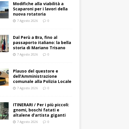
Modifiche alla viabilità a
Scaparoni per i lavori della
nuova rotatoria
7 Agosto 2026
0
​Dal Perù a Bra, fino al
passaporto italiano: la bella
storia di Mariano Trisano
7 Agosto 2026
0
Plauso del questore e
dell’Amministrazione
comunale alla Polizia Locale
7 Agosto 2026
0
ITINERARI / Per i più piccoli:
gnomi, boschi fatati e
altalene d’artista giganti
7 Agosto 2026
0