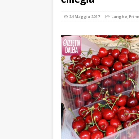
CRONACA
[ 7 Agosto 2026 
24 Maggio 2017
Langhe
,
Prim
caldo è sempre 
[ 7 Agosto 2026 
pittura e scultur
[ 7 Agosto 2026 
[ 7 Agosto 2026 
responsabile dell
[ 7 Agosto 2026 
rotatoria
ALB