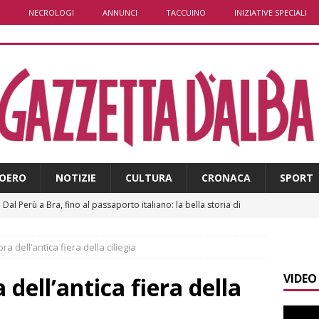
NECROLOGI
ANNUNCI
TACCUINO
INIZIATIVE SPECIALI
OERO
NOTIZIE
CULTURA
CRONACA
SPORT
​Dal Perù a Bra, fino al passaporto italiano: la bella storia di
BRA
ora dell’antica fiera della ciliegia
]
Il neivese Massimo Marasso conquista la sesta piazza assoluta
VIDEO
da del Rally Regione Piemonte
ALBA
a dell’antica fiera della
]
Siccità in Piemonte, parte la richiesta di calamità naturale