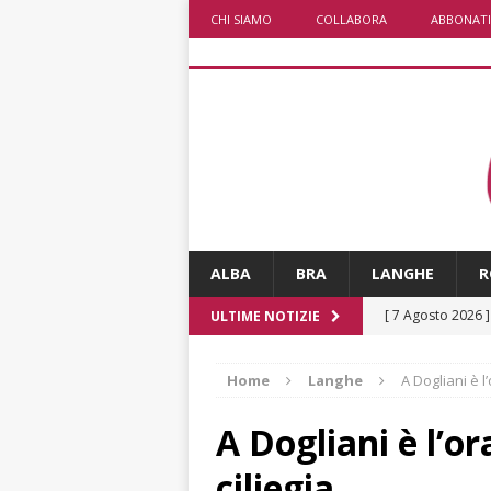
CHI SIAMO
COLLABORA
ABBONATI
ALBA
BRA
LANGHE
R
[ 7 Agosto 2026 ]
ULTIME NOTIZIE
Mariano Trisano
Home
Langhe
A Dogliani è l’
[ 7 Agosto 2026 
nella torrida sfi
A Dogliani è l’or
[ 7 Agosto 2026 
ciliegia