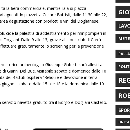
ita la fiera commerciale, mentre l’ala di piazza
GIO
i agricoli. In piazzetta Cesare Battisti, dalle 11.30 alle 22,
i, area degustazione con prodotti e vini del Doglianese.
LAV
li, cioè la palestra di addestramento per minipompieri in
MET
Dogliani. Dalle 9 alle 13, grazie al Lions club di Carrù-
effettuare gratuitamente lo screening per la prevenzione
PALL
 storico archeologico Giuseppe Gabetti sarà allestita
POLIT
le di Gianni Del Bue, visitabile sabato e domenica dalle 10
ita dei Battuti ospiterà “Reliquie e devozione in terra
RE
 4 giugno il sabato dalle 15 alle 18 e la domenica dalle 10
RO
n servizio navetta gratuito tra il Borgo e Dogliani Castello.
SPO
UNITÀ 