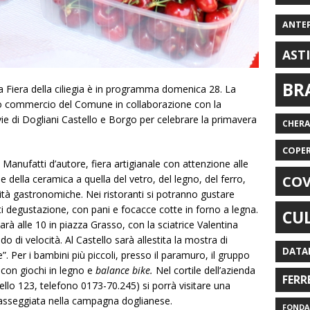
ANTE
AST
BR
ca Fiera della ciliegia è in programma domenica 28. La
cio commercio del Comune in collaborazione con la
ie di Dogliani Castello e Borgo per celebrare la primavera
CHER
COPE
a Manufatti d’autore, fiera artigianale con attenzione alle
COV
one della ceramica a quella del vetro, del legno, del ferro,
alità gastronomiche. Nei ristoranti si potranno gustare
degustazione, con pani e focacce cotte in forno a legna.
CU
rà alle 10 in piazza Grasso, con la sciatrice Valentina
o di velocità. Al Castello sarà allestita la mostra di
DATA
”. Per i bambini più piccoli, presso il paramuro, il gruppo
a con giochi in legno e
balance bike.
Nel cortile dell’azienda
FERR
tello 123, telefono 0173-70.245) si porrà visitare una
passeggiata nella campagna doglianese.
FONDAZ