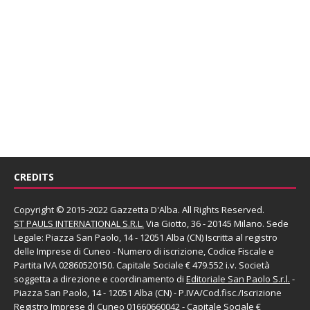
CREDITS
Copyright © 2015-2022 Gazzetta D'Alba. All Rights Reserved.
ST PAULS INTERNATIONAL S.R.L.
Via Giotto, 36 - 20145 Milano. Sede
Legale: Piazza San Paolo, 14 - 12051 Alba (CN) Iscritta al registro
delle Imprese di Cuneo - Numero di iscrizione, Codice Fiscale e
Partita IVA 02860520150. Capitale Sociale € 479.552 i.v. Società
soggetta a direzione e coordinamento di
Editoriale San Paolo
S.r.l.
-
Piazza San Paolo, 14 - 12051 Alba (CN) - P.IVA/Cod.fisc./Iscrizione
Registro Imprese di Cuneo 01660660042 - Capitale Sociale €