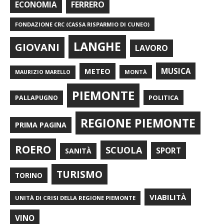
FERRERO
ECONOMIA
FONDAZIONE CRC (CASSA RISPARMIO DI CUNEO)
LANGHE
GIOVANI
LAVORO
METEO
MUSICA
MONTÀ
MAURIZIO MARELLO
PIEMONTE
POLITICA
PALLAPUGNO
REGIONE PIEMONTE
PRIMA PAGINA
ROERO
SCUOLA
SPORT
SANITÀ
TURISMO
TORINO
VIABILITÀ
UNITÀ DI CRISI DELLA REGIONE PIEMONTE
VINO