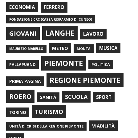
FERRERO
ECONOMIA
FONDAZIONE CRC (CASSA RISPARMIO DI CUNEO)
LANGHE
GIOVANI
LAVORO
METEO
MUSICA
MONTÀ
MAURIZIO MARELLO
PIEMONTE
POLITICA
PALLAPUGNO
REGIONE PIEMONTE
PRIMA PAGINA
ROERO
SCUOLA
SPORT
SANITÀ
TURISMO
TORINO
VIABILITÀ
UNITÀ DI CRISI DELLA REGIONE PIEMONTE