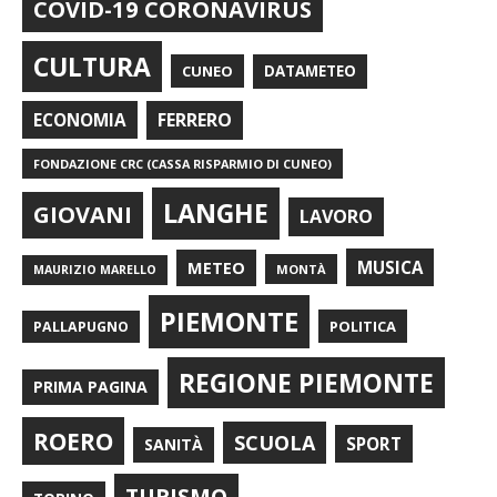
COVID-19 CORONAVIRUS
CULTURA
CUNEO
DATAMETEO
FERRERO
ECONOMIA
FONDAZIONE CRC (CASSA RISPARMIO DI CUNEO)
LANGHE
GIOVANI
LAVORO
METEO
MUSICA
MONTÀ
MAURIZIO MARELLO
PIEMONTE
POLITICA
PALLAPUGNO
REGIONE PIEMONTE
PRIMA PAGINA
ROERO
SCUOLA
SPORT
SANITÀ
TURISMO