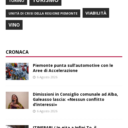
TORINO
VIABILITÀ
UNITÀ DI CRISI DELLA REGIONE PIEMONTE
VINO
CRONACA
Piemonte punta sull’automotive con le
Aree di Accelerazione
6 Agosto 2026
Dimissioni in Consiglio comunale ad Alba,
Galeasso lascia: «Nessun conflitto
d’interessi»
6 Agosto 2026
ITINERARI / In gita a Infini.To, il