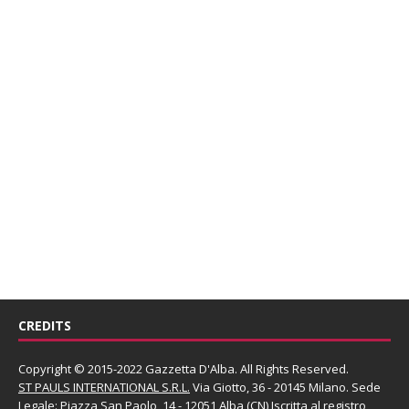
CREDITS
Copyright © 2015-2022 Gazzetta D'Alba. All Rights Reserved.
ST PAULS INTERNATIONAL S.R.L.
Via Giotto, 36 - 20145 Milano. Sede
Legale: Piazza San Paolo, 14 - 12051 Alba (CN) Iscritta al registro