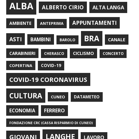
ALBA
ALBERTO CIRIO
ALTA LANGA
APPUNTAMENTI
AMBIENTE
ANTEPRIMA
BRA
ASTI
BAMBINI
CANALE
BAROLO
CARABINIERI
CICLISMO
CHERASCO
CONCERTO
COPERTINA
COVID-19
COVID-19 CORONAVIRUS
CULTURA
CUNEO
DATAMETEO
FERRERO
ECONOMIA
FONDAZIONE CRC (CASSA RISPARMIO DI CUNEO)
LANGHE
GIOVANI
LAVORO