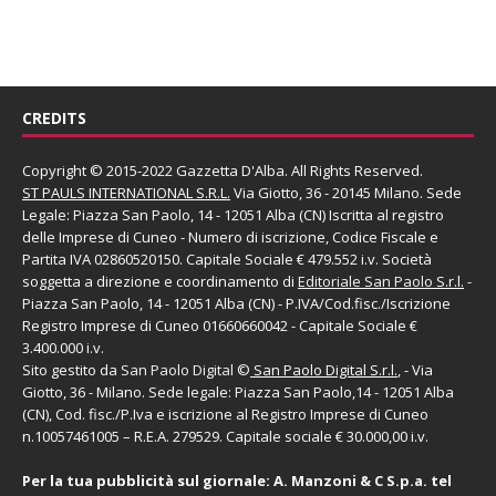
CREDITS
Copyright © 2015-2022 Gazzetta D'Alba. All Rights Reserved.
ST PAULS INTERNATIONAL S.R.L.
Via Giotto, 36 - 20145 Milano. Sede
Legale: Piazza San Paolo, 14 - 12051 Alba (CN) Iscritta al registro
delle Imprese di Cuneo - Numero di iscrizione, Codice Fiscale e
Partita IVA 02860520150. Capitale Sociale € 479.552 i.v. Società
soggetta a direzione e coordinamento di
Editoriale San Paolo
S.r.l.
-
Piazza San Paolo, 14 - 12051 Alba (CN) - P.IVA/Cod.fisc./Iscrizione
Registro Imprese di Cuneo 01660660042 - Capitale Sociale €
3.400.000 i.v.
Sito gestito da
San Paolo Digital
©
San Paolo Digital S.r.l.
, - Via
Giotto, 36 - Milano. Sede legale: Piazza San Paolo,14 - 12051 Alba
(CN), Cod. fisc./P.Iva e iscrizione al Registro Imprese di Cuneo
n.10057461005 – R.E.A. 279529. Capitale sociale € 30.000,00 i.v.
Per la tua pubblicità sul giornale:
A. Manzoni & C S.p.a.
tel