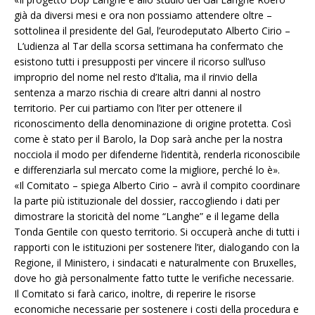
già da diversi mesi e ora non possiamo attendere oltre –
sottolinea il presidente del Gal, l’eurodeputato Alberto Cirio –
L’udienza al Tar della scorsa settimana ha confermato che
esistono tutti i presupposti per vincere il ricorso sull’uso
improprio del nome nel resto d’Italia, ma il rinvio della
sentenza a marzo rischia di creare altri danni al nostro
territorio. Per cui partiamo con l’iter per ottenere il
riconoscimento della denominazione di origine protetta. Così
come è stato per il Barolo, la Dop sarà anche per la nostra
nocciola il modo per difenderne l’identità, renderla riconoscibile
e differenziarla sul mercato come la migliore, perché lo è».
«Il Comitato – spiega Alberto Cirio – avrà il compito coordinare
la parte più istituzionale del dossier, raccogliendo i dati per
dimostrare la storicità del nome “Langhe” e il legame della
Tonda Gentile con questo territorio. Si occuperà anche di tutti i
rapporti con le istituzioni per sostenere l’iter, dialogando con la
Regione, il Ministero, i sindacati e naturalmente con Bruxelles,
dove ho già personalmente fatto tutte le verifiche necessarie.
Il Comitato si farà carico, inoltre, di reperire le risorse
economiche necessarie per sostenere i costi della procedura e