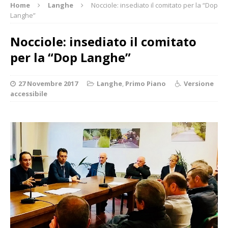
Home
Langhe
Nocciole: insediato il comitato per la “Dop
Langhe”
Nocciole: insediato il comitato
per la “Dop Langhe”
27 Novembre 2017
Langhe
,
Primo Piano
Versione
accessibile