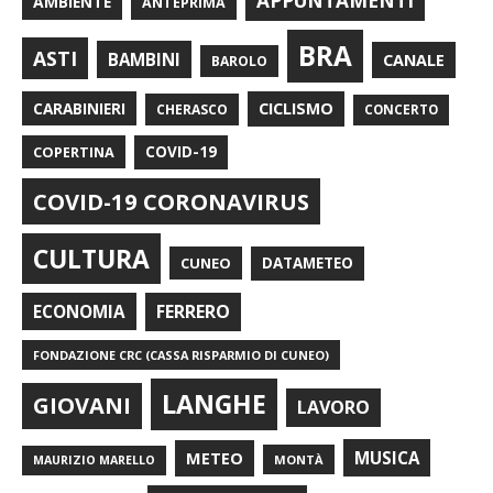
APPUNTAMENTI
AMBIENTE
ANTEPRIMA
BRA
ASTI
BAMBINI
CANALE
BAROLO
CARABINIERI
CICLISMO
CHERASCO
CONCERTO
COPERTINA
COVID-19
COVID-19 CORONAVIRUS
CULTURA
CUNEO
DATAMETEO
FERRERO
ECONOMIA
FONDAZIONE CRC (CASSA RISPARMIO DI CUNEO)
LANGHE
GIOVANI
LAVORO
METEO
MUSICA
MONTÀ
MAURIZIO MARELLO