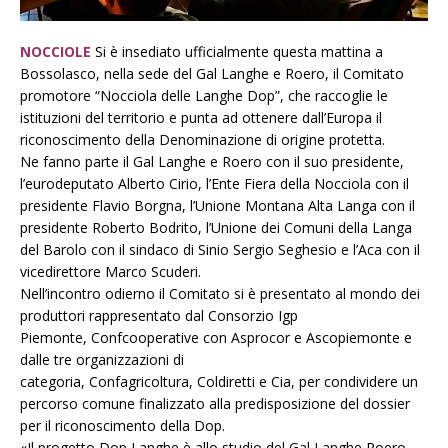
NOCCIOLE
Si è insediato ufficialmente questa mattina a
Bossolasco, nella sede del Gal Langhe e Roero, il Comitato
promotore “Nocciola delle Langhe Dop”, che raccoglie le
istituzioni del territorio e punta ad ottenere dall’Europa il
riconoscimento della Denominazione di origine protetta.
Ne fanno parte il Gal Langhe e Roero con il suo presidente,
l’eurodeputato Alberto Cirio, l’Ente Fiera della Nocciola con il
presidente Flavio Borgna, l’Unione Montana Alta Langa con il
presidente Roberto Bodrito, l’Unione dei Comuni della Langa
del Barolo con il sindaco di Sinio Sergio Seghesio e l’Aca con il
vicedirettore Marco Scuderi.
Nell’incontro odierno il Comitato si è presentato al mondo dei
produttori rappresentato dal Consorzio Igp
Piemonte, Confcooperative con Asprocor e Ascopiemonte e
dalle tre organizzazioni di
categoria, Confagricoltura, Coldiretti e Cia, per condividere un
percorso comune finalizzato alla predisposizione del dossier
per il riconoscimento della Dop.
«Il progetto Dop Langhe è allo studio del Gal Langhe Roero