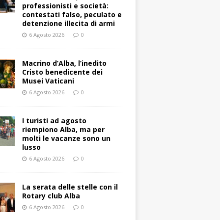
professionisti e società:
contestati falso, peculato e
detenzione illecita di armi
6 Agosto 2026
0
Macrino d’Alba, l’inedito
Cristo benedicente dei
Musei Vaticani
6 Agosto 2026
0
I turisti ad agosto
riempiono Alba, ma per
molti le vacanze sono un
lusso
6 Agosto 2026
0
La serata delle stelle con il
Rotary club Alba
6 Agosto 2026
0