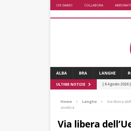
CHI SIAMO
COLLABORA
ABBONATI
ALBA
BRA
LANGHE
R
[ 6 Agosto 2026 
ULTIME NOTIZIE
ALTRE NOTIZI
Home
Langhe
Via libera de
[ 6 Agosto 2026 
asiatica
Fondazione Crc 
Via libera dell’
[ 6 Agosto 2026 