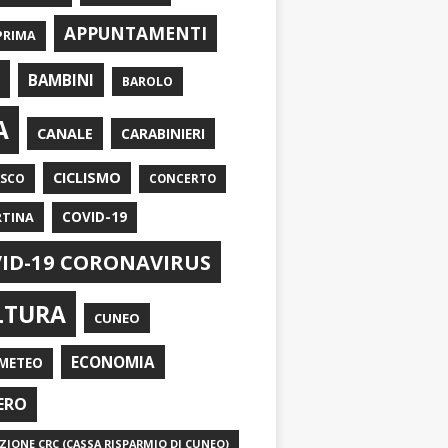
APPUNTAMENTI
PRIMA
I
BAMBINI
BAROLO
A
CANALE
CARABINIERI
CICLISMO
ASCO
CONCERTO
RTINA
COVID-19
ID-19 CORONAVIRUS
LTURA
CUNEO
ECONOMIA
METEO
ERO
IONE CRC (CASSA RISPARMIO DI CUNEO)