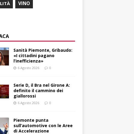
ILITÀ
VINO
ACA
Sanità Piemonte, Gribaudo:
«I cittadini pagano
l’inefficienza»
6 Agosto 2026
0
Serie D, il Bra nel Girone A:
definito il cammino dei
giallorossi
6 Agosto 2026
0
Piemonte punta
sull’automotive con le Aree
di Accelerazione