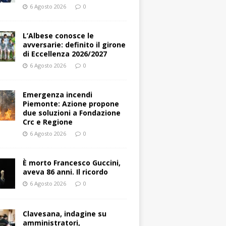
6 Agosto 2026
0
L’Albese conosce le
avversarie: definito il girone
di Eccellenza 2026/2027
6 Agosto 2026
0
Emergenza incendi
Piemonte: Azione propone
due soluzioni a Fondazione
Crc e Regione
6 Agosto 2026
0
È morto Francesco Guccini,
aveva 86 anni. Il ricordo
6 Agosto 2026
0
Clavesana, indagine su
amministratori,