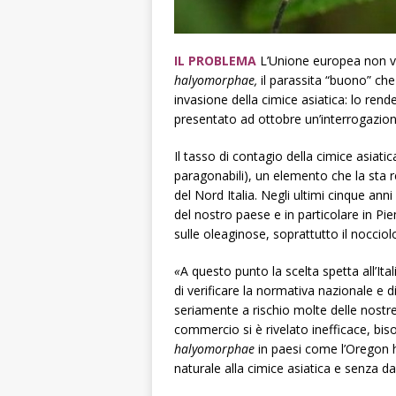
IL PROBLEMA
L’Unione europea non vie
halyomorphae,
il
parassita “buono” che
invasione della cimice asiatica: lo ren
presentato ad ottobre un’interrogazion
Il tasso di contagio della cimice asiati
paragonabili), un elemento che la sta 
del Nord Italia. Negli ultimi cinque anni
del nostro paese e in particolare in Pi
sulle oleaginose, soprattutto il nocciol
«
A questo punto la scelta spetta all’Ita
di verificare la normativa nazionale e 
seriamente a rischio molte delle nostre
commercio si è rivelato inefficace, biso
halyomorphae
in paesi come l’Oregon h
naturale alla cimice asiatica e senza da