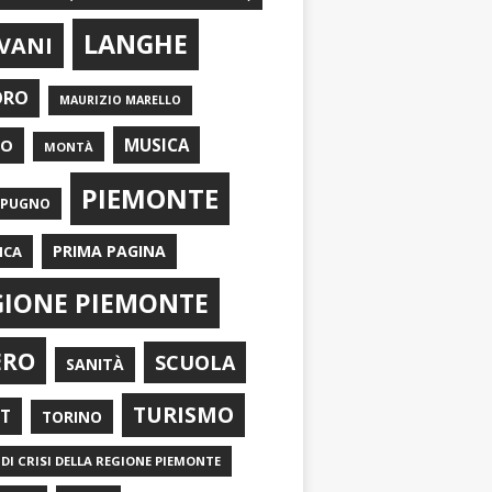
LANGHE
VANI
ORO
MAURIZIO MARELLO
EO
MUSICA
MONTÀ
PIEMONTE
APUGNO
PRIMA PAGINA
ICA
GIONE PIEMONTE
ERO
SCUOLA
SANITÀ
TURISMO
RT
TORINO
DI CRISI DELLA REGIONE PIEMONTE