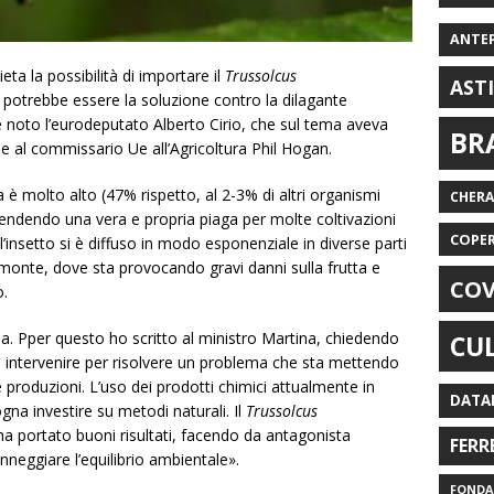
ANTE
ta la possibilità di importare il
Trussolcus
AST
 potrebbe essere la soluzione contro la dilagante
de noto l’eurodeputato Alberto Cirio, che sul tema aveva
BR
e al commissario Ue all’Agricoltura Phil Hogan.
ca è molto alto (47% rispetto, al 2-3% di altri organismi
CHER
rendendo una vera e propria piaga per molte coltivazioni
COPE
 l’insetto si è diffuso in modo esponenziale in diverse parti
emonte, dove sta provocando gravi danni sulla frutta e
COV
o.
lia. Pper questo ho scritto al ministro Martina, chiedendo
CU
di intervenire per risolvere un problema che sta mettendo
 produzioni. L’uso dei prodotti chimici attualmente in
DATA
gna investire su metodi naturali. Il
Trussolcus
a portato buoni risultati, facendo da antagonista
FERR
nneggiare l’equilibrio ambientale».
FONDAZ