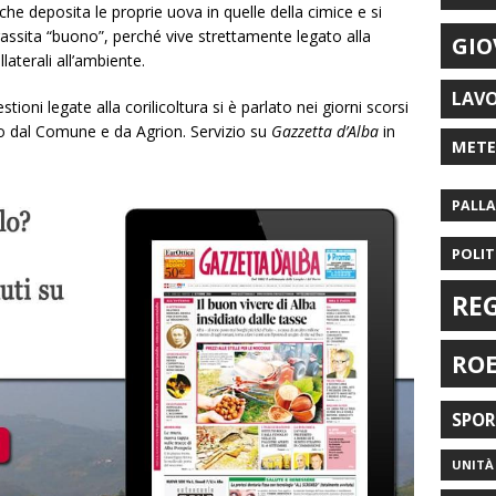
che deposita le proprie uova in quelle della cimice e si
rassita “buono”, perché vive strettamente legato alla
GIO
laterali all’ambiente.
LAV
tioni legate alla corilicoltura si è parlato nei giorni scorsi
o dal Comune e da Agrion. Servizio su
Gazzetta d’Alba
in
MET
PALL
POLIT
RE
RO
SPO
UNITÀ 