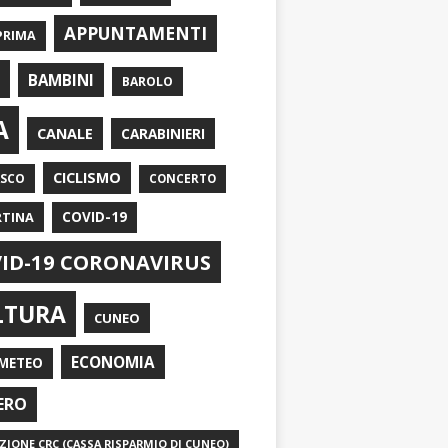
APPUNTAMENTI
PRIMA
I
BAMBINI
BAROLO
A
CANALE
CARABINIERI
CICLISMO
ASCO
CONCERTO
RTINA
COVID-19
ID-19 CORONAVIRUS
LTURA
CUNEO
ECONOMIA
METEO
ERO
IONE CRC (CASSA RISPARMIO DI CUNEO)