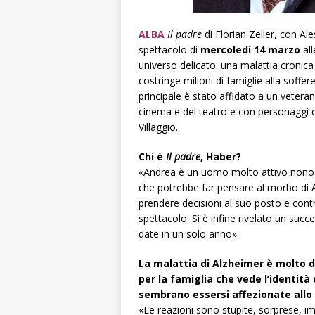
ALBA
Il padre
di Florian Zeller, con A
spettacolo di
mercoledì 14 marzo
all
universo delicato: una malattia croni
costringe milioni di famiglie alla soffe
principale è stato affidato a un veter
cinema e del teatro e con personaggi 
Villaggio.
Chi è
Il padre
, Haber?
«Andrea è un uomo molto attivo nonost
che potrebbe far pensare al morbo di Al
prendere decisioni al suo posto e contr
spettacolo. Si è infine rivelato un su
date in un solo anno».
La malattia di Alzheimer è molto d
per la famiglia che vede l’identità
sembrano essersi affezionate allo
«Le reazioni sono stupite, sorprese, 