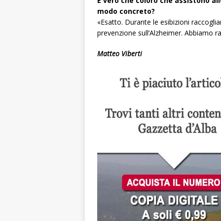
È vero che coloro che assistono al
modo concreto?
«Esatto. Durante le esibizioni raccogli
prevenzione sull’Alzheimer. Abbiamo racc
Matteo Viberti