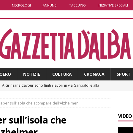
NECROLOGI
ANNUNCI
TACCUINO
INIZIATIVE SPECIALI
OERO
NOTIZIE
CULTURA
CRONACA
SPORT
]
A Grinzane Cavour sono finiti i lavori in via Garibaldi e alla
ALBA
aber sull’isola che scompare dell’Alzheimer
]
Banca di Asti, utile a 26,7 milioni nel primo semestre: cresce la
VIDEO
i
ALTRE NOTIZIE
 sull’isola che
]
Modifiche alla viabilità a Scaparoni per i lavori della nuova
lzheimer