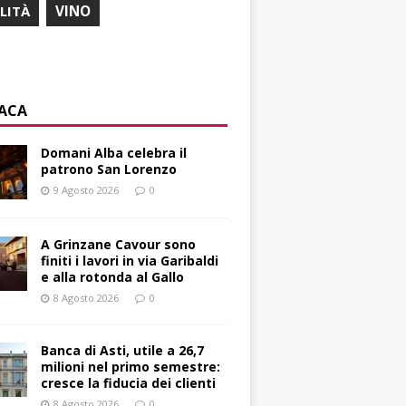
ILITÀ
VINO
ACA
Domani Alba celebra il
patrono San Lorenzo
9 Agosto 2026
0
A Grinzane Cavour sono
finiti i lavori in via Garibaldi
e alla rotonda al Gallo
8 Agosto 2026
0
Banca di Asti, utile a 26,7
milioni nel primo semestre:
cresce la fiducia dei clienti
8 Agosto 2026
0