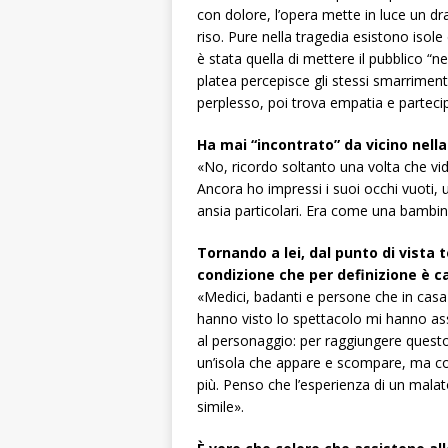
con dolore, l’opera mette in luce un d
riso. Pure nella tragedia esistono isole d
è stata quella di mettere il pubblico “n
platea percepisce gli stessi smarrimenti
perplesso, poi trova empatia e parteci
Ha mai “incontrato” da vicino nell
«No, ricordo soltanto una volta che vid
Ancora ho impressi i suoi occhi vuoti,
ansia particolari. Era come una bambin
Tornando a lei, dal punto di vista t
condizione che per definizione è c
«Medici, badanti e persone che in casa
hanno visto lo spettacolo mi hanno ass
al personaggio: per raggiungere questo
un’isola che appare e scompare, ma 
più. Penso che l’esperienza di un mal
simile».