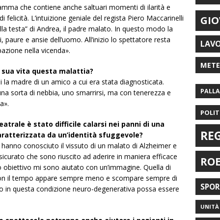
ramma che contiene anche saltuari momenti di ilarità e
i felicità. L’intuizione geniale del regista Piero Maccarinelli
GIO
ella testa” di Andrea, il padre malato. In questo modo la
, paure e ansie dell’uomo. All’inizio lo spettatore resta
LAV
pazione nella vicenda».
MET
a sua vita questa malattia?
i la madre di un amico a cui era stata diagnosticata.
PALL
 una sorta di nebbia, uno smarrirsi, ma con tenerezza e
a».
POLIT
eatrale è stato difficile calarsi nei panni di una
RE
aratterizzata da un’identità sfuggevole?
 hanno conosciuto il vissuto di un malato di Alzheimer e
icurato che sono riuscito ad aderire in maniera efficace
RO
 obiettivo mi sono aiutato con un’immagine. Quella di
con il tempo appare sempre meno e scompare sempre di
SPO
ato in questa condizione neuro-degenerativa possa essere
UNITÀ 