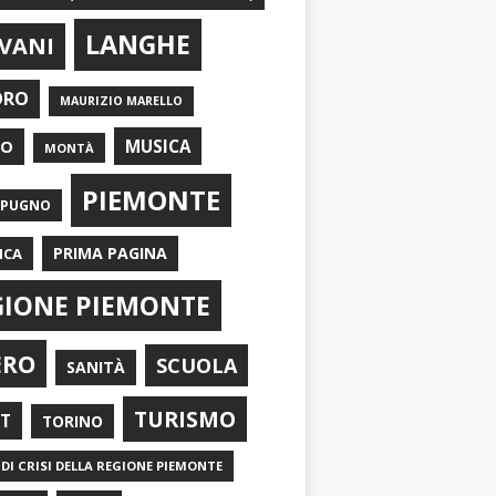
LANGHE
VANI
ORO
MAURIZIO MARELLO
EO
MUSICA
MONTÀ
PIEMONTE
APUGNO
PRIMA PAGINA
ICA
GIONE PIEMONTE
ERO
SCUOLA
SANITÀ
TURISMO
RT
TORINO
DI CRISI DELLA REGIONE PIEMONTE