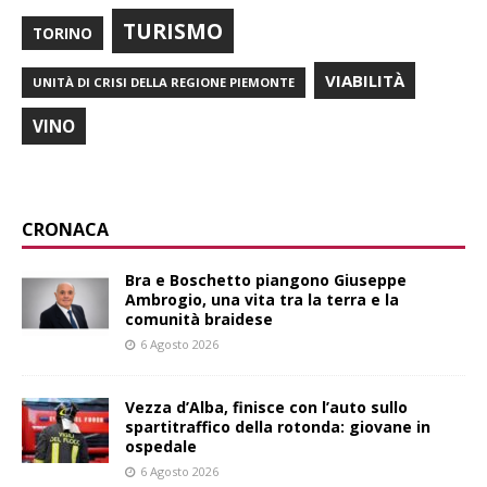
TURISMO
TORINO
VIABILITÀ
UNITÀ DI CRISI DELLA REGIONE PIEMONTE
VINO
CRONACA
Bra e Boschetto piangono Giuseppe
Ambrogio, una vita tra la terra e la
comunità braidese
6 Agosto 2026
Vezza d’Alba, finisce con l’auto sullo
spartitraffico della rotonda: giovane in
ospedale
6 Agosto 2026