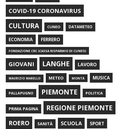
COVID-19 CORONAVIRUS
CULTURA
CUNEO
DATAMETEO
FERRERO
ECONOMIA
FONDAZIONE CRC (CASSA RISPARMIO DI CUNEO)
LANGHE
GIOVANI
LAVORO
METEO
MUSICA
MONTÀ
MAURIZIO MARELLO
PIEMONTE
POLITICA
PALLAPUGNO
REGIONE PIEMONTE
PRIMA PAGINA
ROERO
SCUOLA
SPORT
SANITÀ