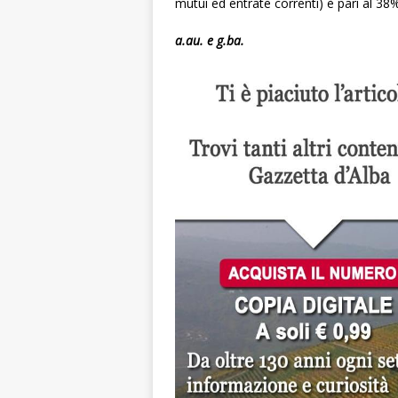
mutui ed entrate correnti) è pari al 38
a.au. e g.ba.