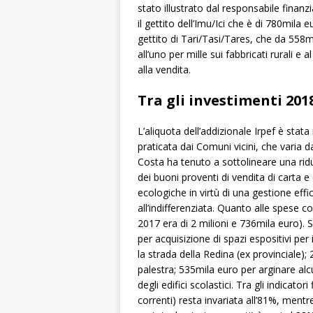
stato illustrato dal responsabile finanz
il gettito dell’Imu/Ici che è di 780mila
gettito di Tari/Tasi/Tares, che da 558m
all’uno per mille sui fabbricati rurali e a
alla vendita.
Tra gli investimenti 2018
L’aliquota dell’addizionale Irpef è stat
praticata dai Comuni vicini, che varia dal
Costa ha tenuto a sottolineare una ridu
dei buoni proventi di vendita di carta e 
ecologiche in virtù di una gestione effi
all’indifferenziata. Quanto alle spese co
2017 era di 2 milioni e 736mila euro). S
per acquisizione di spazi espositivi per
la strada della Redina (ex provinciale);
palestra; 535mila euro per arginare al
degli edifici scolastici. Tra gli indicator
correnti) resta invariata all’81%, mentr