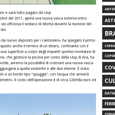
ANTE
uro e sarà tutto pagato da Uisp
ttobre del 2011, aprirà una nuova vasca esterna entro
AST
 via ufficiosa il sindaco di Montà durante la riunione del
aio.
BR
 da nuovo deposito per i cantonieri», ha spiegato il primo
isito anche il terreno di un ettaro, confinante con il
CHER
una superficie a corpo degli impianti sportivi montatesi di
COPE
ne, che gestisce la piscina per conto della Uisp di Bra, ha
ortile, avremo la possibilità di costruire una nuova vasca
COV
ggiungerà a quella esistente e alle due interne. È stata
lo e un bordo tipo “spiaggia”, con l’acqua che arriverà
CU
imetri». Il costo dell’operazione è di circa 220mila euro ed
DATA
FERR
FONDAZ