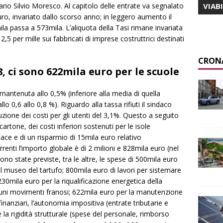
iario Silvio Moresco. Al capitolo delle entrate va segnalato
VIAB
 euro, invariato dallo scorso anno; in leggero aumento il
ila passa a 573mila. L’aliquota della Tasi rimane invariata
l 2,5 per mille sui fabbricati di imprese costruttrici destinati
CRON
, ci sono 622mila euro per le scuole
a mantenuta allo 0,5% (inferiore alla media di quella
lo 0,6 allo 0,8 %). Riguardo alla tassa rifiuti il sindaco
zione dei costi per gli utenti del 3,1%. Questo a seguito
cartone, dei costi inferiori sostenuti per le isole
cace e di un risparmio di 15mila euro relativo
rrenti l’importo globale è di 2 milioni e 828mila euro (nel
ono state previste, tra le altre, le spese di 500mila euro
 il museo del tartufo; 800mila euro di lavori per sistemare
 230mila euro per la riqualificazione energetica della
cuni movimenti franosi; 622mila euro per la manutenzione
i finanziari, l’autonomia impositiva (entrate tributarie e
e la rigidità strutturale (spese del personale, rimborso