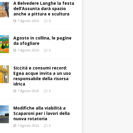
A Belvedere Langhe la festa
dell’Assunta darà spazio
anche a pittura e scultura
7 Agosto 2026
0
Agosto in collina, le pagine
da sfogliare
7 Agosto 2026
0
Siccità e consumi record:
Egea acque invita a un uso
responsabile della risorsa
idrica
7 Agosto 2026
0
Modifiche alla viabilità a
Scaparoni per i lavori della
nuova rotatoria
7 Agosto 2026
0