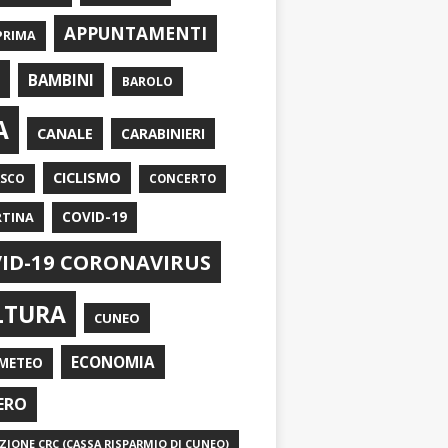
APPUNTAMENTI
PRIMA
I
BAMBINI
BAROLO
A
CANALE
CARABINIERI
CICLISMO
ASCO
CONCERTO
RTINA
COVID-19
ID-19 CORONAVIRUS
LTURA
CUNEO
ECONOMIA
METEO
ERO
IONE CRC (CASSA RISPARMIO DI CUNEO)