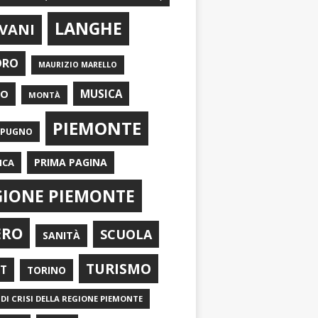
LANGHE
VANI
ORO
MAURIZIO MARELLO
EO
MUSICA
MONTÀ
PIEMONTE
APUGNO
PRIMA PAGINA
ICA
GIONE PIEMONTE
ERO
SCUOLA
SANITÀ
TURISMO
RT
TORINO
DI CRISI DELLA REGIONE PIEMONTE