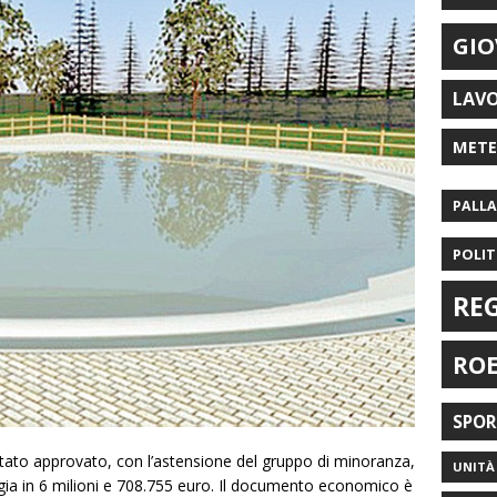
GIO
LAV
MET
PALL
POLIT
RE
RO
SPO
stato approvato, con l’astensione del gruppo di minoranza,
UNITÀ 
ggia in 6 milioni e 708.755 euro. Il documento economico è