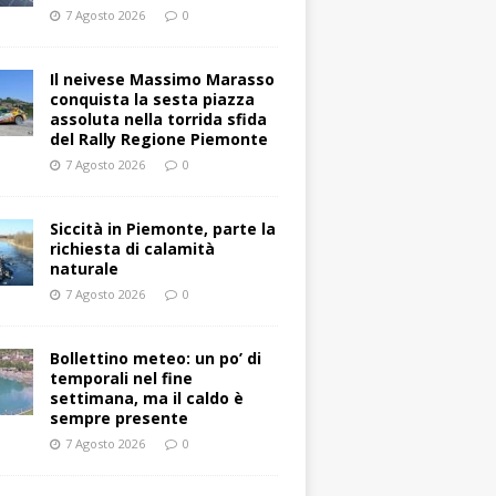
7 Agosto 2026
0
Il neivese Massimo Marasso
conquista la sesta piazza
assoluta nella torrida sfida
del Rally Regione Piemonte
7 Agosto 2026
0
Siccità in Piemonte, parte la
richiesta di calamità
naturale
7 Agosto 2026
0
Bollettino meteo: un po’ di
temporali nel fine
settimana, ma il caldo è
sempre presente
7 Agosto 2026
0