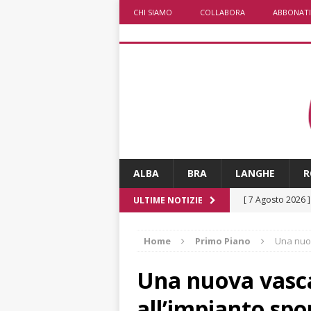
CHI SIAMO
COLLABORA
ABBONATI
ALBA
BRA
LANGHE
R
[ 7 Agosto 2026 
ULTIME NOTIZIE
[ 7 Agosto 2026 
Home
Primo Piano
Una nuov
responsabile dell
[ 7 Agosto 2026 
Una nuova vasca
rotatoria
ALB
all’impianto spo