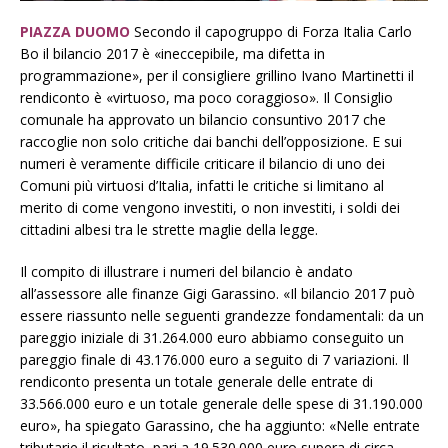
PIAZZA DUOMO
Secondo il capogruppo di Forza Italia Carlo
Bo il bilancio 2017 è «ineccepibile, ma difetta in
programmazione», per il consigliere grillino Ivano Martinetti il
rendiconto è «virtuoso, ma poco coraggioso». Il Consiglio
comunale ha approvato un bilancio consuntivo 2017 che
raccoglie non solo critiche dai banchi dell’opposizione. E sui
numeri è veramente difficile criticare il bilancio di uno dei
Comuni più virtuosi d’Italia, infatti le critiche si limitano al
merito di come vengono investiti, o non investiti, i soldi dei
cittadini albesi tra le strette maglie della legge.
Il compito di illustrare i numeri del bilancio è andato
all’assessore alle finanze Gigi Garassino. «Il bilancio 2017 può
essere riassunto nelle seguenti grandezze fondamentali: da un
pareggio iniziale di 31.264.000 euro abbiamo conseguito un
pareggio finale di 43.176.000 euro a seguito di 7 variazioni. Il
rendiconto presenta un totale generale delle entrate di
33.566.000 euro e un totale generale delle spese di 31.190.000
euro», ha spiegato Garassino, che ha aggiunto: «Nelle entrate
tributarie il risultato, pari a 19.530.000 euro supera di circa