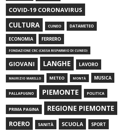
COVID-19 CORONAVIRUS
CULTURA
CUNEO
DATAMETEO
FERRERO
ECONOMIA
FONDAZIONE CRC (CASSA RISPARMIO DI CUNEO)
LANGHE
GIOVANI
LAVORO
METEO
MUSICA
MONTÀ
MAURIZIO MARELLO
PIEMONTE
POLITICA
PALLAPUGNO
REGIONE PIEMONTE
PRIMA PAGINA
ROERO
SCUOLA
SPORT
SANITÀ