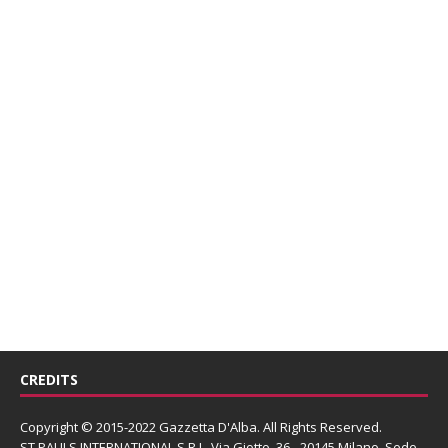
CREDITS
Copyright © 2015-2022 Gazzetta D'Alba. All Rights Reserved.
ST PAULS INTERNATIONAL S.R.L.
Via Giotto, 36 - 20145 Milano. Sede