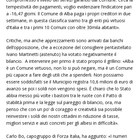
tempestività dei pagamenti, voglio evidenziare l’indicatore pari
a -16,47 giorni. Il Comune di Alba paga i propri creditori in due
settimane, in questa classifica siamo tra gli enti più virtuosi
d’Italia e tra i primi 10 Comuni con oltre 30mila abitanti».
Critiche, ma anche apprezzamenti sono arrivati dai banchi
dell’opposizione, che a eccezione del consigliere pentastellato
Ivano Martinetti (astenuto) ha votato negativamente il
bilancio. A intervenire per primo è stato proprio il grillino: «Alba
è un Comune virtuoso, non lo si può negare, ma è un Comune
più capace a fare degli utili che a spenderli. Non possiamo
essere soddisfatti se il Municipio registra 10,6 milioni di euro di
avanzo se poi i soldi non vengono spesi. È chiaro che lo Stato
abbia messo più volte i bastoni tra le ruote con il Patto di
stabilità prima e la legge sul pareggio di bilancio, ora, ma
penso che con un po’ di coraggio e creatività sia possibile
reinvestire i soldi dei nostri cittadini in riduzione di tasse,
migliori servizi e aiuti concreti per gli albesi in difficoltà».
Carlo Bo, capogruppo di Forza Italia, ha aggiunto: «I numeri