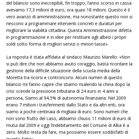
del bilancio sono ineccepibili, fin troppo, l’anno scorso in cassa
avevamo 17,3 milioni di euro, ora quasi 18 milioni. Questo è il
vero avanzo di amministrazione, ma nonostante questo non si
riescono a programmare interventi concreti e duraturi per
migliorare la viabilità cittadina. Questa Amministrazione difetta
in programmazione e in idee per restituire agli albesi i propri
soldi sotto forma di migliori servizi o minori tasse».
La risposta è stata affidata al sindaco Maurizio Marello: «Non
si può dire che non abbiamo avuto coraggio, basta ricordare la
gestione della difficile situazione della scuola media della
Moretta tra ricorsi e controricorsi. Alcuni numeri di questo
bilancio mi fanno capire che stiamo risalendo la china dopo la
crisi: scende la pressione tributaria di 24 euro in 4 anni a
persona, Siamo al 94,5% di autonomia finanziaria. Nel 2009
erano 7 milioni i trasferimenti dallo Stato e da altri enti, ora
siamo a poche centinaia di migliaia di euro. Sono numeri che
non sono frutto del caso, abbiamo chiuso 11 milioni di euro di
mutui dal 2009 e oggi l’indebitamento del Comune di Alba è a
zero. Molto resta da fare, ma possiamo essere soddisfatti di
quanto fatto».