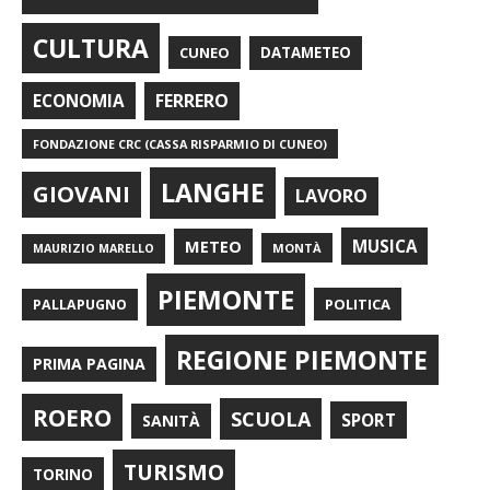
CULTURA
CUNEO
DATAMETEO
FERRERO
ECONOMIA
FONDAZIONE CRC (CASSA RISPARMIO DI CUNEO)
LANGHE
GIOVANI
LAVORO
METEO
MUSICA
MONTÀ
MAURIZIO MARELLO
PIEMONTE
POLITICA
PALLAPUGNO
REGIONE PIEMONTE
PRIMA PAGINA
ROERO
SCUOLA
SPORT
SANITÀ
TURISMO
TORINO