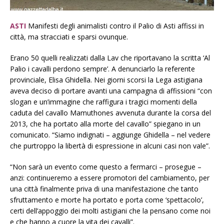
ASTI
Manifesti degli animalisti contro il Palio di Asti affissi in
città, ma stracciati e sparsi ovunque.
Erano 50 quelli realizzati dalla Lav che riportavano la scritta ‘Al
Palio i cavalli perdono sempre’. A denunciarlo la referente
provinciale, Elisa Ghidella. Nei giorni scorsi la Lega astigiana
aveva deciso di portare avanti una campagna di affissioni “con
slogan e un’immagine che raffigura i tragici momenti della
caduta del cavallo Mamuthones avvenuta durante la corsa del
2013, che ha portato alla morte del cavallo” spiegano in un
comunicato. “Siamo indignati – aggiunge Ghidella – nel vedere
che purtroppo la libertà di espressione in alcuni casi non vale”.
“Non sarà un evento come questo a fermarci – prosegue –
anzi: continueremo a essere promotori del cambiamento, per
una città finalmente priva di una manifestazione che tanto
sfruttamento e morte ha portato e porta come ‘spettacolo’,
certi dell’appoggio dei molti astigiani che la pensano come noi
e che hanno a cuore la vita dei cavalli”.