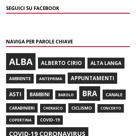
SEGUICI SU FACEBOOK
NAVIGA PER PAROLE CHIAVE
ALBA
ALBERTO CIRIO
ALTA LANGA
APPUNTAMENTI
AMBIENTE
ANTEPRIMA
BRA
ASTI
BAMBINI
CANALE
BAROLO
CARABINIERI
CICLISMO
CHERASCO
CONCERTO
COPERTINA
COVID-19
COVID-19 CORONAVIRUS