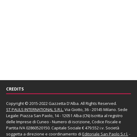
CREDITS
Copyright © 2015-2022 Gazzetta D'Alba. All Rights Reserved.
ST PAULS INTERNATIONAL S.R.L.
Via Giotto, 36 - 20145 Milano. Sede
Legale: Piazza San Paolo, 14 - 12051 Alba (CN) Iscritta al registro
delle Imprese di Cuneo - Numero di iscrizione, Codice Fiscale e
Partita IVA 02860520150. Capitale Sociale € 479.552 i.v. Società
soggetta a direzione e coordinamento di
Editoriale San Paolo
S.r.l.
-