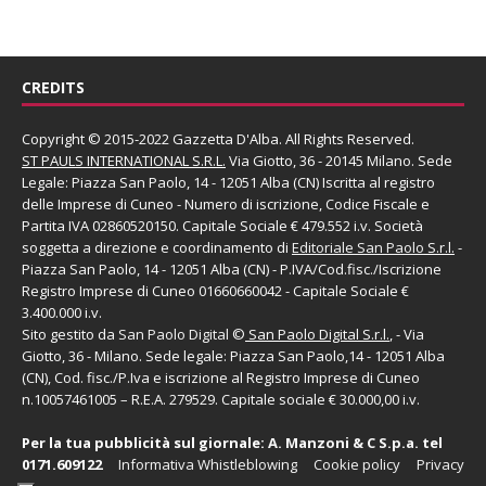
CREDITS
Copyright © 2015-2022 Gazzetta D'Alba. All Rights Reserved.
ST PAULS INTERNATIONAL S.R.L.
Via Giotto, 36 - 20145 Milano. Sede
Legale: Piazza San Paolo, 14 - 12051 Alba (CN) Iscritta al registro
delle Imprese di Cuneo - Numero di iscrizione, Codice Fiscale e
Partita IVA 02860520150. Capitale Sociale € 479.552 i.v. Società
soggetta a direzione e coordinamento di
Editoriale San Paolo
S.r.l.
-
Piazza San Paolo, 14 - 12051 Alba (CN) - P.IVA/Cod.fisc./Iscrizione
Registro Imprese di Cuneo 01660660042 - Capitale Sociale €
3.400.000 i.v.
Sito gestito da
San Paolo Digital
©
San Paolo Digital S.r.l.
, - Via
Giotto, 36 - Milano. Sede legale: Piazza San Paolo,14 - 12051 Alba
(CN), Cod. fisc./P.Iva e iscrizione al Registro Imprese di Cuneo
n.10057461005 – R.E.A. 279529. Capitale sociale € 30.000,00 i.v.
Per la tua pubblicità sul giornale:
A. Manzoni & C S.p.a.
tel
0171.609122
Informativa Whistleblowing
Cookie policy
Privacy