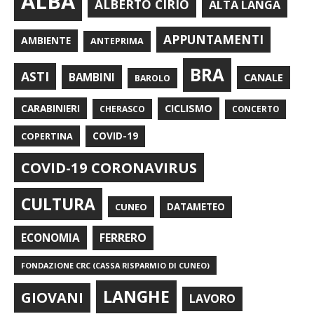
ALBA
ALBERTO CIRIO
ALTA LANGA
APPUNTAMENTI
AMBIENTE
ANTEPRIMA
BRA
ASTI
BAMBINI
CANALE
BAROLO
CARABINIERI
CICLISMO
CHERASCO
CONCERTO
COPERTINA
COVID-19
COVID-19 CORONAVIRUS
CULTURA
CUNEO
DATAMETEO
FERRERO
ECONOMIA
FONDAZIONE CRC (CASSA RISPARMIO DI CUNEO)
LANGHE
GIOVANI
LAVORO