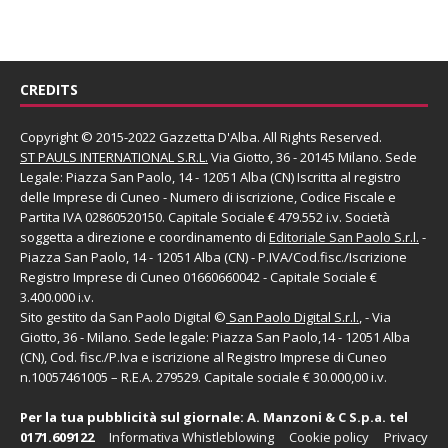
CREDITS
Copyright © 2015-2022 Gazzetta D'Alba. All Rights Reserved.
ST PAULS INTERNATIONAL S.R.L.
Via Giotto, 36 - 20145 Milano. Sede
Legale: Piazza San Paolo, 14 - 12051 Alba (CN) Iscritta al registro
delle Imprese di Cuneo - Numero di iscrizione, Codice Fiscale e
Partita IVA 02860520150. Capitale Sociale € 479.552 i.v. Società
soggetta a direzione e coordinamento di
Editoriale San Paolo
S.r.l.
-
Piazza San Paolo, 14 - 12051 Alba (CN) - P.IVA/Cod.fisc./Iscrizione
Registro Imprese di Cuneo 01660660042 - Capitale Sociale €
3.400.000 i.v.
Sito gestito da
San Paolo Digital
©
San Paolo Digital S.r.l.
, - Via
Giotto, 36 - Milano. Sede legale: Piazza San Paolo,14 - 12051 Alba
(CN), Cod. fisc./P.Iva e iscrizione al Registro Imprese di Cuneo
n.10057461005 – R.E.A. 279529. Capitale sociale € 30.000,00 i.v.
Per la tua pubblicità sul giornale:
A. Manzoni & C S.p.a.
tel
0171.609122
Informativa Whistleblowing
Cookie policy
Privacy