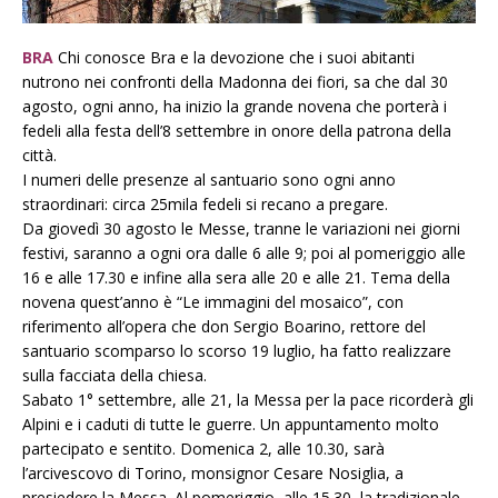
BRA
Chi conosce Bra e la devozione che i suoi abitanti
nutrono nei confronti della Madonna dei fiori, sa che dal 30
agosto, ogni anno, ha inizio la grande novena che porterà i
fedeli alla festa dell’8 settembre in onore della patrona della
città.
I numeri delle presenze al santuario sono ogni anno
straordinari: circa 25mila fedeli si recano a pregare.
Da giovedì 30 agosto le Messe, tranne le variazioni nei giorni
festivi, saranno a ogni ora dalle 6 alle 9; poi al pomeriggio alle
16 e alle 17.30 e infine alla sera alle 20 e alle 21. Tema della
novena quest’anno è “Le immagini del mosaico”, con
riferimento all’opera che don Sergio Boarino, rettore del
santuario scomparso lo scorso 19 luglio, ha fatto realizzare
sulla facciata della chiesa.
Sabato 1° settembre, alle 21, la Messa per la pace ricorderà gli
Alpini e i caduti di tutte le guerre. Un appuntamento molto
partecipato e sentito. Domenica 2, alle 10.30, sarà
l’arcivescovo di Torino, monsignor Cesare Nosiglia, a
presiedere la Messa. Al pomeriggio, alle 15.30, la tradizionale