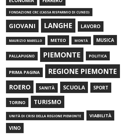
FERRERO
ECONOMIA
FONDAZIONE CRC (CASSA RISPARMIO DI CUNEO)
LANGHE
GIOVANI
LAVORO
METEO
MUSICA
MONTÀ
MAURIZIO MARELLO
PIEMONTE
POLITICA
PALLAPUGNO
REGIONE PIEMONTE
PRIMA PAGINA
ROERO
SCUOLA
SPORT
SANITÀ
TURISMO
TORINO
VIABILITÀ
UNITÀ DI CRISI DELLA REGIONE PIEMONTE
VINO