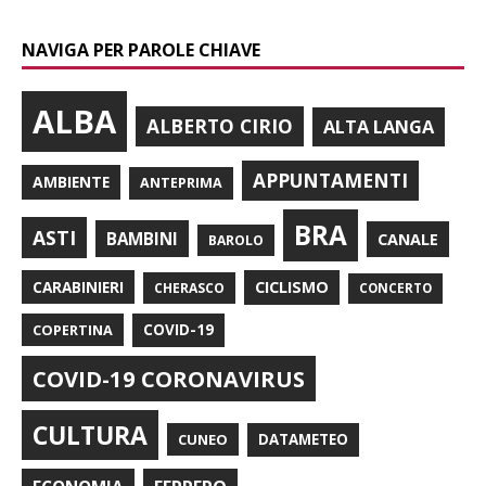
NAVIGA PER PAROLE CHIAVE
ALBA
ALBERTO CIRIO
ALTA LANGA
APPUNTAMENTI
AMBIENTE
ANTEPRIMA
BRA
ASTI
BAMBINI
CANALE
BAROLO
CARABINIERI
CICLISMO
CHERASCO
CONCERTO
COPERTINA
COVID-19
COVID-19 CORONAVIRUS
CULTURA
CUNEO
DATAMETEO