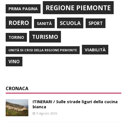
REGIONE PIEMONTE
PRIMA PAGINA
ROERO
SCUOLA
SPORT
SANITÀ
TURISMO
TORINO
VIABILITÀ
UNITÀ DI CRISI DELLA REGIONE PIEMONTE
VINO
CRONACA
ITINERARI / Sulle strade liguri della cucina
bianca
9 Agosto 2026