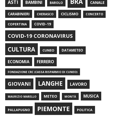
BRA
ASTI
BAMBINI
CANALE
BAROLO
CARABINIERI
CICLISMO
CHERASCO
CONCERTO
COPERTINA
COVID-19
COVID-19 CORONAVIRUS
CULTURA
CUNEO
DATAMETEO
FERRERO
ECONOMIA
FONDAZIONE CRC (CASSA RISPARMIO DI CUNEO)
LANGHE
GIOVANI
LAVORO
METEO
MUSICA
MONTÀ
MAURIZIO MARELLO
PIEMONTE
POLITICA
PALLAPUGNO