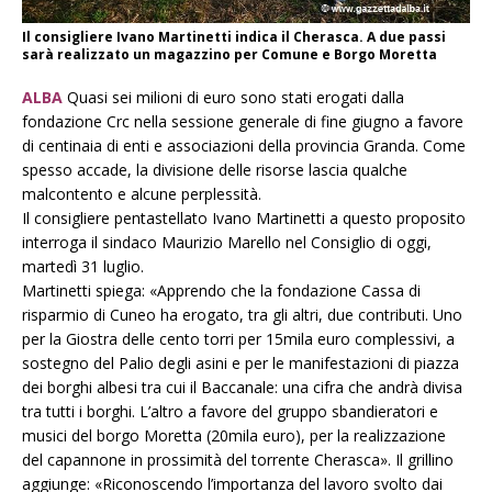
Il consigliere Ivano Martinetti indica il Cherasca. A due passi
sarà realizzato un magazzino per Comune e Borgo Moretta
ALBA
Quasi sei milioni di euro sono stati erogati dalla
fondazione Crc nella sessione generale di fine giugno a favore
di centinaia di enti e associazioni della provincia Granda. Come
spesso accade, la divisione delle risorse lascia qualche
malcontento e alcune perplessità.
Il consigliere pentastellato Ivano Martinetti a questo proposito
interroga il sindaco Maurizio Marello nel Consiglio di oggi,
martedì 31 luglio.
Martinetti spiega: «Apprendo che la fondazione Cassa di
risparmio di Cuneo ha erogato, tra gli altri, due contributi. Uno
per la Giostra delle cento torri per 15mila euro complessivi, a
sostegno del Palio degli asini e per le manifestazioni di piazza
dei borghi albesi tra cui il Baccanale: una cifra che andrà divisa
tra tutti i borghi. L’altro a favore del gruppo sbandieratori e
musici del borgo Moretta (20mila euro), per la realizzazione
del capannone in prossimità del torrente Cherasca». Il grillino
aggiunge: «Riconoscendo l’importanza del lavoro svolto dai