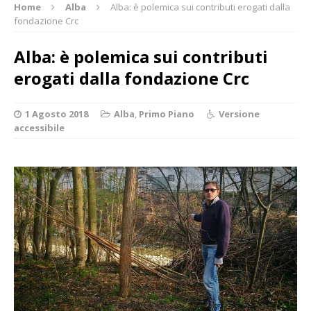
Home
Alba
Alba: è polemica sui contributi erogati dalla
fondazione Crc
Alba: è polemica sui contributi
erogati dalla fondazione Crc
1 Agosto 2018
Alba
,
Primo Piano
Versione
accessibile