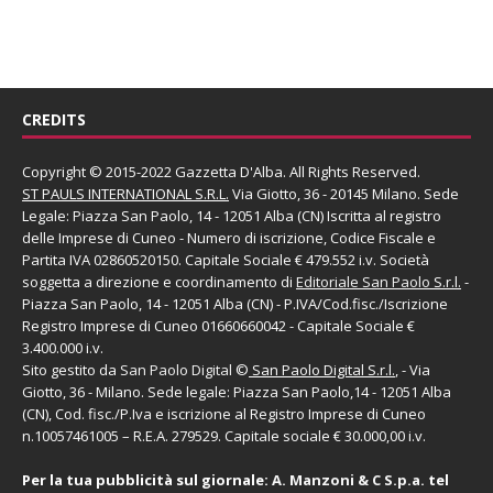
CREDITS
Copyright © 2015-2022 Gazzetta D'Alba. All Rights Reserved.
ST PAULS INTERNATIONAL S.R.L.
Via Giotto, 36 - 20145 Milano. Sede
Legale: Piazza San Paolo, 14 - 12051 Alba (CN) Iscritta al registro
delle Imprese di Cuneo - Numero di iscrizione, Codice Fiscale e
Partita IVA 02860520150. Capitale Sociale € 479.552 i.v. Società
soggetta a direzione e coordinamento di
Editoriale San Paolo
S.r.l.
-
Piazza San Paolo, 14 - 12051 Alba (CN) - P.IVA/Cod.fisc./Iscrizione
Registro Imprese di Cuneo 01660660042 - Capitale Sociale €
3.400.000 i.v.
Sito gestito da
San Paolo Digital
©
San Paolo Digital S.r.l.
, - Via
Giotto, 36 - Milano. Sede legale: Piazza San Paolo,14 - 12051 Alba
(CN), Cod. fisc./P.Iva e iscrizione al Registro Imprese di Cuneo
n.10057461005 – R.E.A. 279529. Capitale sociale € 30.000,00 i.v.
Per la tua pubblicità sul giornale:
A. Manzoni & C S.p.a.
tel