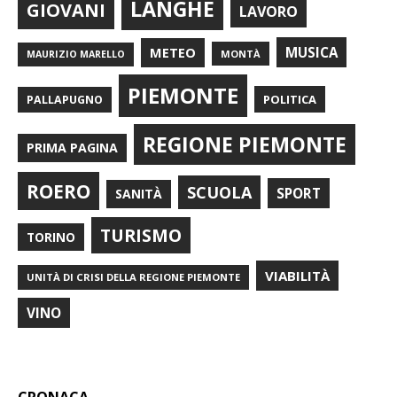
LANGHE
GIOVANI
LAVORO
METEO
MUSICA
MONTÀ
MAURIZIO MARELLO
PIEMONTE
POLITICA
PALLAPUGNO
REGIONE PIEMONTE
PRIMA PAGINA
ROERO
SCUOLA
SPORT
SANITÀ
TURISMO
TORINO
VIABILITÀ
UNITÀ DI CRISI DELLA REGIONE PIEMONTE
VINO