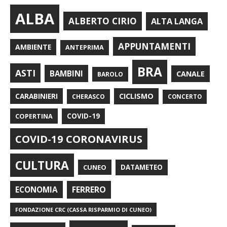
ALBA
ALBERTO CIRIO
ALTA LANGA
APPUNTAMENTI
AMBIENTE
ANTEPRIMA
BRA
ASTI
BAMBINI
CANALE
BAROLO
CARABINIERI
CICLISMO
CHERASCO
CONCERTO
COPERTINA
COVID-19
COVID-19 CORONAVIRUS
CULTURA
CUNEO
DATAMETEO
FERRERO
ECONOMIA
FONDAZIONE CRC (CASSA RISPARMIO DI CUNEO)