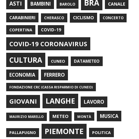
BRA
ASTI
BAMBINI
CANALE
BAROLO
CARABINIERI
CICLISMO
CHERASCO
CONCERTO
COPERTINA
COVID-19
COVID-19 CORONAVIRUS
CULTURA
CUNEO
DATAMETEO
FERRERO
ECONOMIA
FONDAZIONE CRC (CASSA RISPARMIO DI CUNEO)
LANGHE
GIOVANI
LAVORO
METEO
MUSICA
MONTÀ
MAURIZIO MARELLO
PIEMONTE
POLITICA
PALLAPUGNO