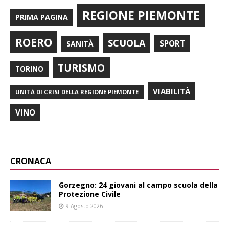
REGIONE PIEMONTE
PRIMA PAGINA
ROERO
SCUOLA
SPORT
SANITÀ
TURISMO
TORINO
VIABILITÀ
UNITÀ DI CRISI DELLA REGIONE PIEMONTE
VINO
CRONACA
Gorzegno: 24 giovani al campo scuola della
Protezione Civile
9 Agosto 2026