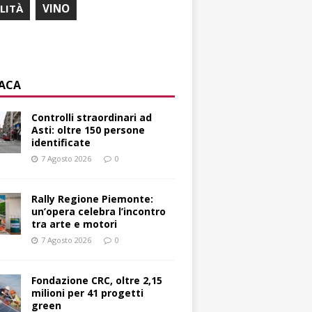
ILITÀ
VINO
ACA
Controlli straordinari ad
Asti: oltre 150 persone
identificate
7 Agosto 2026
0
Rally Regione Piemonte:
un’opera celebra l’incontro
tra arte e motori
7 Agosto 2026
0
Fondazione CRC, oltre 2,15
milioni per 41 progetti
green