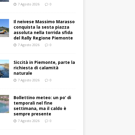
7 Agosto 2026
0
Il neivese Massimo Marasso
conquista la sesta piazza
assoluta nella torrida sfida
del Rally Regione Piemonte
7 Agosto 2026
0
Siccità in Piemonte, parte la
richiesta di calamità
naturale
7 Agosto 2026
0
Bollettino meteo: un po’ di
temporali nel fine
settimana, ma il caldo è
sempre presente
7 Agosto 2026
0