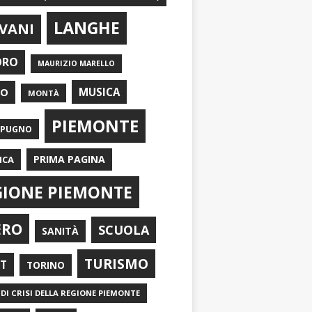
LANGHE
VANI
ORO
MAURIZIO MARELLO
EO
MUSICA
MONTÀ
PIEMONTE
APUGNO
PRIMA PAGINA
ICA
GIONE PIEMONTE
ERO
SCUOLA
SANITÀ
TURISMO
RT
TORINO
DI CRISI DELLA REGIONE PIEMONTE