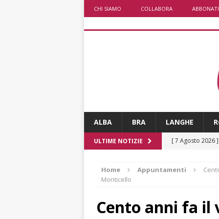
CHI SIAMO
COLLABORA
ABBONATI
ALBA
BRA
LANGHE
R
[ 7 Agosto 2026 
ULTIME NOTIZIE
ALTRE NOTIZIE
Home
Appuntamenti
Cento
[ 7 Agosto 2026 
Monticello
CRONACA
Cento anni fa il 
[ 7 Agosto 2026 