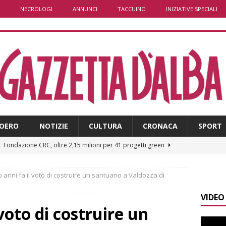
NECROLOGI
ANNUNCI
TACCUINO
INIZIATIVE SPECIALI
OERO
NOTIZIE
CULTURA
CRONACA
SPORT
]
Fondazione CRC, oltre 2,15 milioni per 41 progetti green
 anni fa il voto di costruire un santuario a Valdozza di
]
Siccità in Piemonte, parte la richiesta di calamità naturale
VIDEO
voto di costruire un
]
Bollettino meteo: un po’ di temporali nel fine settimana, ma il