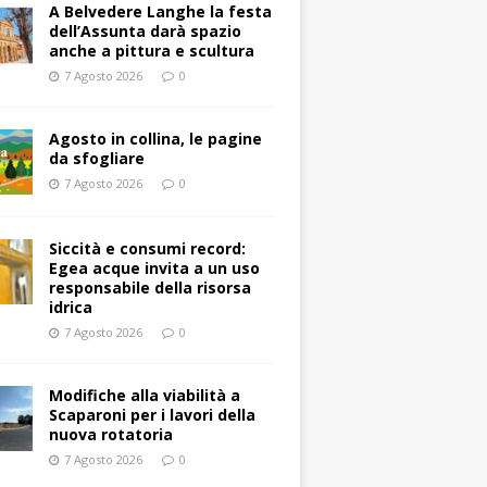
A Belvedere Langhe la festa
dell’Assunta darà spazio
anche a pittura e scultura
7 Agosto 2026
0
Agosto in collina, le pagine
da sfogliare
7 Agosto 2026
0
Siccità e consumi record:
Egea acque invita a un uso
responsabile della risorsa
idrica
7 Agosto 2026
0
Modifiche alla viabilità a
Scaparoni per i lavori della
nuova rotatoria
7 Agosto 2026
0