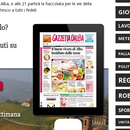
a, e alle 21 partirà la fiaccolata per le vie della
esco a tutti i fedeli.
GIO
LAV
MET
PALL
POLIT
RE
RO
SPO
UNITÀ 