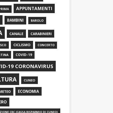
APPUNTAMENTI
PRIMA
I
BAMBINI
BAROLO
A
CANALE
CARABINIERI
CICLISMO
ASCO
CONCERTO
RTINA
COVID-19
ID-19 CORONAVIRUS
LTURA
CUNEO
ECONOMIA
METEO
ERO
IONE CRC (CASSA RISPARMIO DI CUNEO)