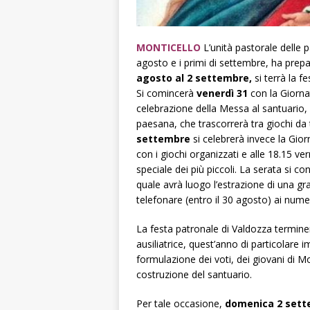
MONTICELLO
L’unità pastorale delle p
agosto e i primi di settembre, ha pre
agosto al 2 settembre,
si terrà la f
Si comincerà
venerdì 31
con la Giornat
celebrazione della Messa al santuario, s
paesana, che trascorrerà tra giochi da 
settembre
si celebrerà invece la Gior
con i giochi organizzati e alle 18.15 v
speciale dei più piccoli. La serata si c
quale avrà luogo l’estrazione di una gra
telefonare (entro il 30 agosto) ai num
La festa patronale di Valdozza termin
ausiliatrice, quest’anno di particolare
formulazione dei voti, dei giovani di Mo
costruzione del santuario.
Per tale occasione,
domenica 2 sett