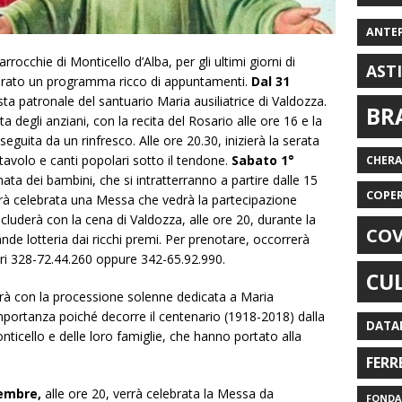
ANTE
arrocchie di Monticello d’Alba, per gli ultimi giorni di
AST
parato un programma ricco di appuntamenti.
Dal 31
esta patronale del santuario Maria ausiliatrice di Valdozza.
BR
a degli anziani, con la recita del Rosario alle ore 16 e la
eguita da un rinfresco. Alle ore 20.30, inizierà la serata
tavolo e canti popolari sotto il tendone.
Sabato 1°
CHER
nata dei bambini, che si intratterranno a partire dalle 15
COPE
errà celebrata una Messa che vedrà la partecipazione
oncluderà con la cena di Valdozza, alle ore 20, durante la
COV
nde lotteria dai ricchi premi. Per prenotare, occorrerà
eri 328-72.44.260 oppure 342-65.92.990.
CU
erà con la processione solenne dedicata a Maria
 importanza poiché decorre il centenario (1918-2018) dalla
DATA
nticello e delle loro famiglie, che hanno portato alla
FERR
embre,
alle ore 20, verrà celebrata la Messa da
FONDAZ