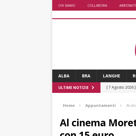
CHI SIAMO
COLLABORA
ABBONATI
ALBA
BRA
LANGHE
R
[ 7 Agosto 2026 
ULTIME NOTIZIE
ALTRE NOTIZIE
Home
Appuntamenti
Al ci
[ 7 Agosto 2026 
CRONACA
Al cinema Moret
[ 7 Agosto 2026 
con 15 euro