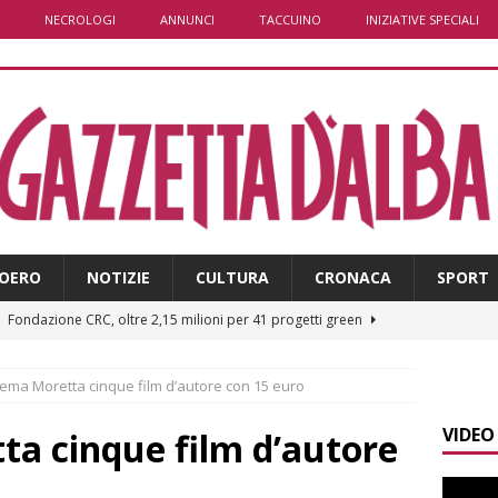
NECROLOGI
ANNUNCI
TACCUINO
INIZIATIVE SPECIALI
OERO
NOTIZIE
CULTURA
CRONACA
SPORT
]
Fondazione CRC, oltre 2,15 milioni per 41 progetti green
nema Moretta cinque film d’autore con 15 euro
]
Siccità in Piemonte, parte la richiesta di calamità naturale
VIDEO
ta cinque film d’autore
]
Bollettino meteo: un po’ di temporali nel fine settimana, ma il