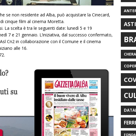
ANTE
che se non residente ad Alba, può acquistare la Cinecard,
 di cinque film al cinema Moretta.
AST
i. La scelta è tra le seguenti date: lunedì 5 e 19
edì 7 e 21 gennaio. L’iniziativa, dal successo confermato,
BR
l’Asl Cn2 in collaborazione con il Comune e il cinema
niziano alle 16.
CHER
72.
COPE
COV
CU
DATA
FERR
FONDAZ