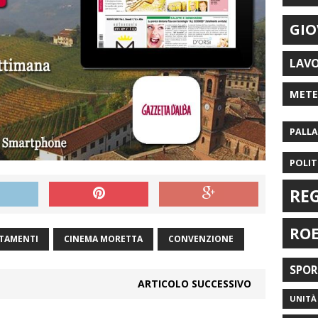
GIO
LAV
MET
PALL
POLIT
RE
RO
TAMENTI
CINEMA MORETTA
CONVENZIONE
SPO
ARTICOLO SUCCESSIVO
UNITÀ 