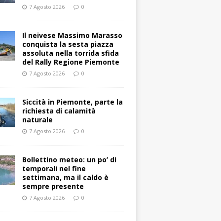
7 Agosto 2026
0
Il neivese Massimo Marasso
conquista la sesta piazza
assoluta nella torrida sfida
del Rally Regione Piemonte
7 Agosto 2026
0
Siccità in Piemonte, parte la
richiesta di calamità
naturale
7 Agosto 2026
0
Bollettino meteo: un po’ di
temporali nel fine
settimana, ma il caldo è
sempre presente
7 Agosto 2026
0