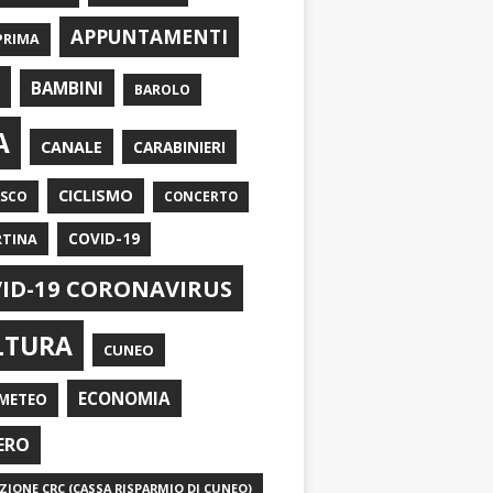
APPUNTAMENTI
PRIMA
I
BAMBINI
BAROLO
A
CANALE
CARABINIERI
CICLISMO
ASCO
CONCERTO
RTINA
COVID-19
ID-19 CORONAVIRUS
LTURA
CUNEO
ECONOMIA
METEO
ERO
IONE CRC (CASSA RISPARMIO DI CUNEO)