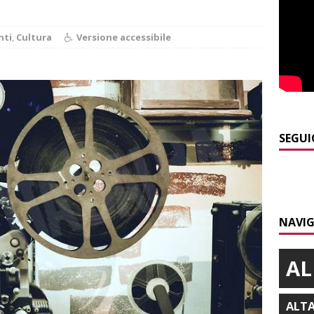
presente
ALBA
]
A Belvedere Langhe la festa dell’Assunta darà spazio anche a
nti
,
Cultura
Versione accessibile
a
LANGHE
]
Agosto in collina, le pagine da sfogliare
ALBA
]
Siccità e consumi record: Egea acque invita a un uso
a risorsa idrica
ALBA
SEGUI
]
Modifiche alla viabilità a Scaparoni per i lavori della nuova
A
]
Controlli straordinari ad Asti: oltre 150 persone identificate
NAVIG
AL
ALT