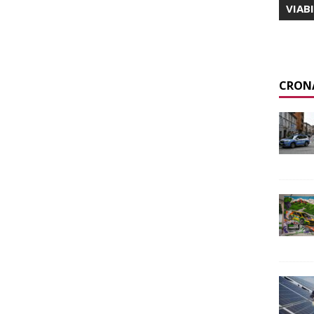
VIAB
CRON