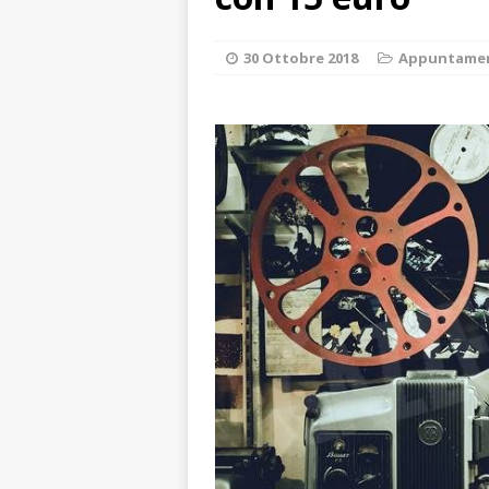
caldo è sempre 
[ 7 Agosto 2026 
30 Ottobre 2018
Appuntame
pittura e scultur
[ 7 Agosto 2026 
[ 7 Agosto 2026 
responsabile dell
[ 7 Agosto 2026 
rotatoria
ALB
[ 7 Agosto 2026 
CRONACA