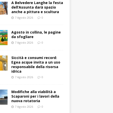
A Belvedere Langhe la festa
dell’Assunta darà spazio
anche a pittura e scultura
7 Agosto 2026
0
Agosto in collina, le pagine
da sfogliare
7 Agosto 2026
0
Siccità e consumi record:
Egea acque invita a un uso
responsabile della risorsa
idrica
7 Agosto 2026
0
Modifiche alla viabilità a
Scaparoni per i lavori della
nuova rotatoria
7 Agosto 2026
0