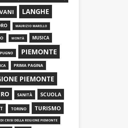
LANGHE
VANI
ORO
MAURIZIO MARELLO
EO
MUSICA
MONTÀ
PIEMONTE
APUGNO
PRIMA PAGINA
ICA
GIONE PIEMONTE
ERO
SCUOLA
SANITÀ
TURISMO
RT
TORINO
DI CRISI DELLA REGIONE PIEMONTE