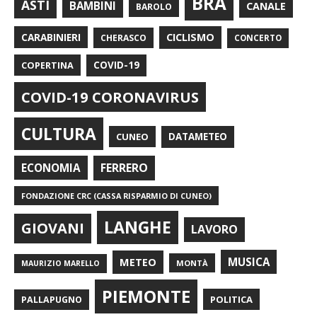
BRA
ASTI
BAMBINI
CANALE
BAROLO
CARABINIERI
CICLISMO
CHERASCO
CONCERTO
COPERTINA
COVID-19
COVID-19 CORONAVIRUS
CULTURA
CUNEO
DATAMETEO
FERRERO
ECONOMIA
FONDAZIONE CRC (CASSA RISPARMIO DI CUNEO)
LANGHE
GIOVANI
LAVORO
METEO
MUSICA
MONTÀ
MAURIZIO MARELLO
PIEMONTE
POLITICA
PALLAPUGNO