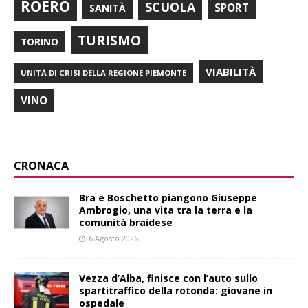
ROERO
SCUOLA
SPORT
SANITÀ
TURISMO
TORINO
VIABILITÀ
UNITÀ DI CRISI DELLA REGIONE PIEMONTE
VINO
CRONACA
Bra e Boschetto piangono Giuseppe
Ambrogio, una vita tra la terra e la
comunità braidese
6 Agosto 2026
Vezza d’Alba, finisce con l’auto sullo
spartitraffico della rotonda: giovane in
ospedale