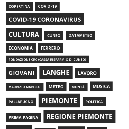
COPERTINA
COVID-19
COVID-19 CORONAVIRUS
CULTURA
CUNEO
DATAMETEO
FERRERO
ECONOMIA
FONDAZIONE CRC (CASSA RISPARMIO DI CUNEO)
LANGHE
GIOVANI
LAVORO
METEO
MUSICA
MONTÀ
MAURIZIO MARELLO
PIEMONTE
POLITICA
PALLAPUGNO
REGIONE PIEMONTE
PRIMA PAGINA