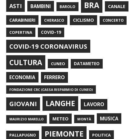
BRA
ASTI
BAMBINI
CANALE
BAROLO
CARABINIERI
CICLISMO
CHERASCO
CONCERTO
COPERTINA
COVID-19
COVID-19 CORONAVIRUS
CULTURA
CUNEO
DATAMETEO
FERRERO
ECONOMIA
FONDAZIONE CRC (CASSA RISPARMIO DI CUNEO)
LANGHE
GIOVANI
LAVORO
METEO
MUSICA
MONTÀ
MAURIZIO MARELLO
PIEMONTE
POLITICA
PALLAPUGNO