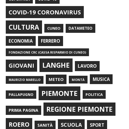
COVID-19 CORONAVIRUS
CULTURA
CUNEO
DATAMETEO
FERRERO
ECONOMIA
FONDAZIONE CRC (CASSA RISPARMIO DI CUNEO)
LANGHE
GIOVANI
LAVORO
METEO
MUSICA
MONTÀ
MAURIZIO MARELLO
PIEMONTE
POLITICA
PALLAPUGNO
REGIONE PIEMONTE
PRIMA PAGINA
ROERO
SCUOLA
SPORT
SANITÀ