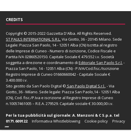
CREDITS
Copyright © 2015-2022 Gazzetta D'Alba. All Rights Reserved.
ST PAULS INTERNATIONAL S.R.L.
Via Giotto, 36 - 20145 Milano. Sede
Legale: Piazza San Paolo, 14 - 12051 Alba (CN) Iscritta al registro
delle Imprese di Cuneo - Numero di iscrizione, Codice Fiscale e
Partita IVA 02860520150. Capitale Sociale € 479.552 i.v. Società
soggetta a direzione e coordinamento di
Editoriale San Paolo
S.r.l.
-
Piazza San Paolo, 14 - 12051 Alba (CN) - P.IVA/Cod.fisc./Iscrizione
Registro Imprese di Cuneo 01660660042 - Capitale Sociale €
3.400.000 i.v.
Sito gestito da
San Paolo Digital
©
San Paolo Digital S.r.l.
, - Via
Giotto, 36 - Milano. Sede legale: Piazza San Paolo,14 - 12051 Alba
(CN), Cod. fisc./P.Iva e iscrizione al Registro Imprese di Cuneo
n.10057461005 – R.E.A. 279529. Capitale sociale € 30.000,00 i.v.
Per la tua pubblicità sul giornale:
A. Manzoni & C S.p.a.
tel
0171.609122
Informativa Whistleblowing
Cookie policy
Privacy