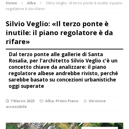
Home
Alba
Silvio Veglio: «Il terzo ponte è inutile: il piano
regolatore è da rifare»
Silvio Veglio: «Il terzo ponte è
inutile: il piano regolatore è da
rifare»
Dal terzo ponte alle gallerie di Santa
Rosalia, per l'architetto Silvio Veglio c'è un
concetto chiave da analizzare: il piano
regolatore albese andrebbe rivisto, perché
sarebbe basato su concezioni urbanistiche
oggi superate
7 Marzo 2025
Alba
,
Primo Piano
Versione
accessibile