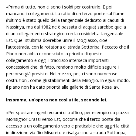
«Prima di tutto, non ci sono i soldi per costruirlo. E poi
mancano i collegamenti. La
ratio
di un terzo ponte sul fiume
(l’ultimo è stato quello della tangenziale dedicato ai caduti di
Nassiriya, ma dal 1982 ne è passata di acqua) sarebbe quella
di un collegamento strategico con la cosiddetta tangenziale
Est. Que- st’ultima dovrebbe unire il Mogliasso, cioè
l’autostrada, con la rotatoria di strada Sottoripa. Peccato che il
Piano non abbia riconosciuto la priorità di questo
collegamento e oggi il tracciato interseca importanti
concessioni che, di fatto, rendono molto difficile seguire il
percorso già previsto. Nel mezzo, poi, ci sono numerose
costruzioni, come gli stabilimenti della Miroglio. In egual modo,
il piano non ha dato priorità alle gallerie di Santa Rosalia».
Insomma, un’opera non così utile, secondo lei.
«Per spostare ingenti volumi di traffico, per esempio da piazza
Monsignor Grassi verso Est, occorre che il terzo ponte dia
accesso a un collegamento vero e praticabile che aggiri la città
in direzione via Rio Misureto e risalga sino a strada Sottoripa,