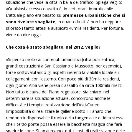
situazione che vede la città in balìa del traffico. Spiega Veglio:
«Qualsiasi accesso o uscita è, in certi orari, impraticabile.
L’attuale piano era basato su
premesse urbanistiche che si
sono rivelate sbagliate
, in quanto la città non ha neppure
sfiorato i tanto attesi e auspicati 40mila residenti. Per fortuna,
viene da dire oggi».
Che cosa è stato sbagliato, nel 2012, Veglio?
«Si pensò molto ai contenuti urbanistici (città policentrica,
grandi costruzioni a San Cassiano e Mussotto, per esempio),
forse sottovalutando gli aspetti inerenti la viabilità locale e i
collegamenti con l’esterno. Con poco più di 30mila residenti,
ogni giorno Alba viene presa d’assalto da circa 100mila mezzi.
Non tutto è causa del Piano regolatore, sia chiaro: nel
determinare la situazione attuale, concorrono anche le
difficoltà e i tempi di realizzazione dell’Asti-Cuneo,
l’impossibilità di realizzare le gallerie sotto il Tanaro che
rendono indispensabile il ruolo della tangenziale e l’idea stessa
che il ter
zo ponte possa essere la bacchetta magica che farà
sparire le code. Si aggiungano, poi, i costi di realizzazione delle