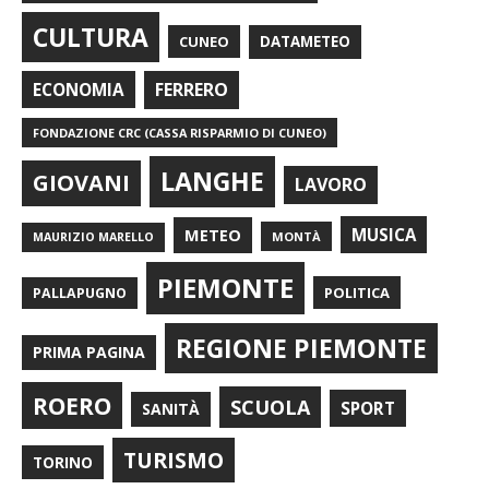
CULTURA
CUNEO
DATAMETEO
FERRERO
ECONOMIA
FONDAZIONE CRC (CASSA RISPARMIO DI CUNEO)
LANGHE
GIOVANI
LAVORO
METEO
MUSICA
MONTÀ
MAURIZIO MARELLO
PIEMONTE
POLITICA
PALLAPUGNO
REGIONE PIEMONTE
PRIMA PAGINA
ROERO
SCUOLA
SPORT
SANITÀ
TURISMO
TORINO