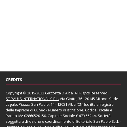
CREDITS
Copyright © 2015-2022 Gazzetta D'Alba. All Rights Reserved.
ST PAULS INTERNATIONAL S.R.L.
Via Giotto, 36 - 20145 Milano. Sede
Legale: Piazza San Paolo, 14 - 12051 Alba (CN) Iscritta al registro
delle Imprese di Cuneo - Numero di iscrizione, Codice Fiscale e
Partita IVA 02860520150. Capitale Sociale € 479.552 i.v. Società
soggetta a direzione e coordinamento di
Editoriale San Paolo
S.r.l.
-