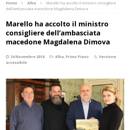
Home
Alba
Marello ha accolto il ministro consigliere
dell’ambasciata macedone Magdalena Dimova
Marello ha accolto il ministro
consigliere dell’ambasciata
macedone Magdalena Dimova
24 Novembre 2018
Alba
,
Primo Piano
Versione
accessibile