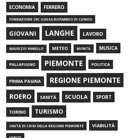
FERRERO
ECONOMIA
FONDAZIONE CRC (CASSA RISPARMIO DI CUNEO)
LANGHE
GIOVANI
LAVORO
METEO
MUSICA
MONTÀ
MAURIZIO MARELLO
PIEMONTE
POLITICA
PALLAPUGNO
REGIONE PIEMONTE
PRIMA PAGINA
ROERO
SCUOLA
SPORT
SANITÀ
TURISMO
TORINO
VIABILITÀ
UNITÀ DI CRISI DELLA REGIONE PIEMONTE