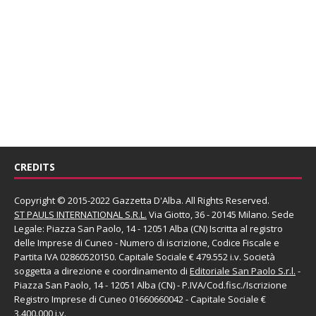
CREDITS
Copyright © 2015-2022 Gazzetta D'Alba. All Rights Reserved.
ST PAULS INTERNATIONAL S.R.L.
Via Giotto, 36 - 20145 Milano. Sede
Legale: Piazza San Paolo, 14 - 12051 Alba (CN) Iscritta al registro
delle Imprese di Cuneo - Numero di iscrizione, Codice Fiscale e
Partita IVA 02860520150. Capitale Sociale € 479.552 i.v. Società
soggetta a direzione e coordinamento di
Editoriale San Paolo
S.r.l.
-
Piazza San Paolo, 14 - 12051 Alba (CN) - P.IVA/Cod.fisc./Iscrizione
Registro Imprese di Cuneo 01660660042 - Capitale Sociale €
3.400.000 i.v.