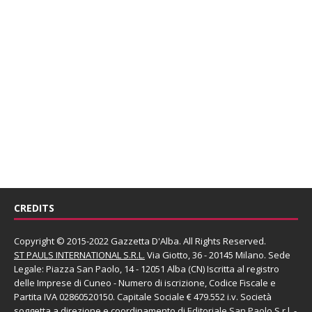
CREDITS
Copyright © 2015-2022 Gazzetta D'Alba. All Rights Reserved.
ST PAULS INTERNATIONAL S.R.L.
Via Giotto, 36 - 20145 Milano. Sede
Legale: Piazza San Paolo, 14 - 12051 Alba (CN) Iscritta al registro
delle Imprese di Cuneo - Numero di iscrizione, Codice Fiscale e
Partita IVA 02860520150. Capitale Sociale € 479.552 i.v. Società
soggetta a direzione e coordinamento di
Editoriale San Paolo
S.r.l.
-