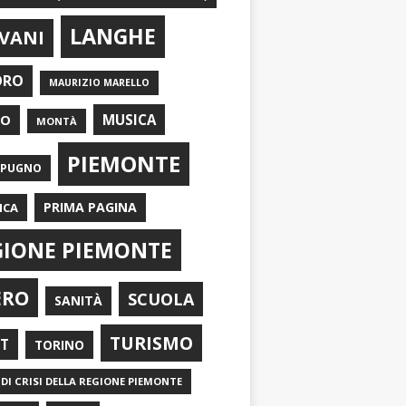
LANGHE
VANI
ORO
MAURIZIO MARELLO
EO
MUSICA
MONTÀ
PIEMONTE
APUGNO
PRIMA PAGINA
ICA
GIONE PIEMONTE
ERO
SCUOLA
SANITÀ
TURISMO
RT
TORINO
DI CRISI DELLA REGIONE PIEMONTE