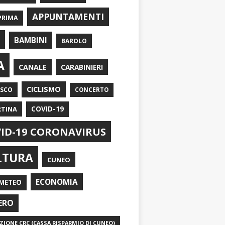
APPUNTAMENTI
PRIMA
I
BAMBINI
BAROLO
A
CANALE
CARABINIERI
CICLISMO
ASCO
CONCERTO
RTINA
COVID-19
ID-19 CORONAVIRUS
LTURA
CUNEO
ECONOMIA
METEO
ERO
IONE CRC (CASSA RISPARMIO DI CUNEO)