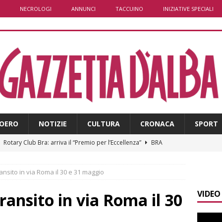
NECROLOGI
ANNUNCI
TACCUINO
INIZIATIVE SPECIALI
OERO
NOTIZIE
CULTURA
CRONACA
SPORT
]
Rotary Club Bra: arriva il “Premio per l’Eccellenza”
BRA
]
Valdieri: escursionista in difficoltà salvata oltre i 2.000 metri
transito in via Roma il 30 e 31 maggio
VIDEO
]
Caso Galeasso in Comune ad Alba, per la Lega le dimissioni
transito in via Roma il 30
l problema politico
ALBA