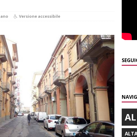
]
ITINERARI / La ciclabile del Ponente ligure sui vecchi binari
iano
Versione accessibile
]
Maltempo a Monticello d’Alba: crolla un palo dell’illuminazione
PRIMO PIANO
]
Abitare il piemontese / La parola della settimana è Bifa
SEGUI
]
Alba: lunedì 10 agosto tornano le “Notti del vino”
ALBA
]
Distretto Alba-Bra: contributi a 51 imprese del commercio
NAVIG
AL
ALT