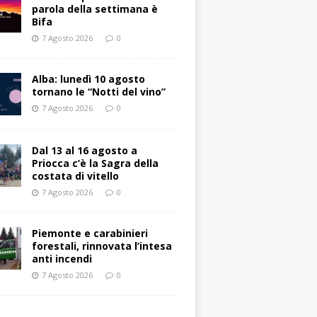
parola della settimana è
Bifa
7 Agosto 2026
0
Alba: lunedì 10 agosto
tornano le “Notti del vino”
7 Agosto 2026
0
Dal 13 al 16 agosto a
Priocca c’è la Sagra della
costata di vitello
7 Agosto 2026
0
Piemonte e carabinieri
forestali, rinnovata l’intesa
anti incendi
7 Agosto 2026
0