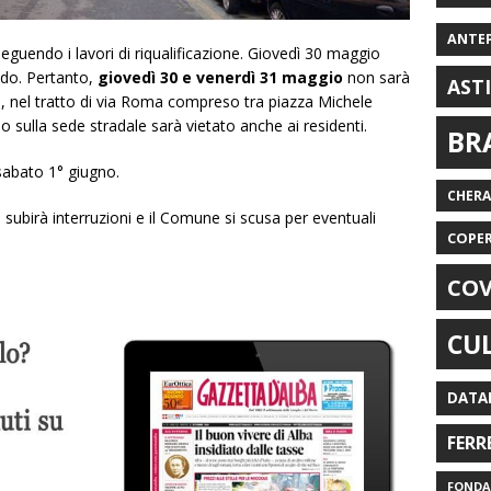
ANTE
guendo i lavori di riqualificazione. Giovedì 30 maggio
ndo. Pertanto,
giovedì 30 e venerdì 31 maggio
non sarà
AST
le, nel tratto di via Roma compreso tra piazza Michele
o sulla sede stradale sarà vietato anche ai residenti.
BR
 sabato 1° giugno.
CHER
on subirà interruzioni e il Comune si scusa per eventuali
COPE
COV
CU
DATA
FERR
FONDAZ