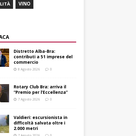
ILITÀ
VINO
ACA
Distretto Alba-Bra:
contributi a 51 imprese del
commercio
8 Agosto 2026
0
Rotary Club Bra: arriva il
“Premio per l’Eccellenza”
7 Agosto 2026
0
Valdieri: escursionista in
difficoltà salvata oltre i
2.000 metri
7 Agosto 2026
0