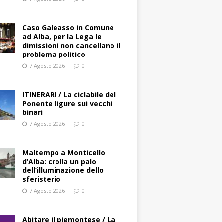
Caso Galeasso in Comune
ad Alba, per la Lega le
dimissioni non cancellano il
problema politico
7 Agosto 2026
0
ITINERARI / La ciclabile del
Ponente ligure sui vecchi
binari
7 Agosto 2026
0
Maltempo a Monticello
d’Alba: crolla un palo
dell’illuminazione dello
sferisterio
7 Agosto 2026
0
Abitare il piemontese / La