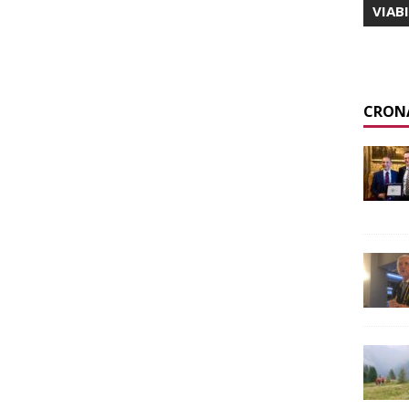
VIAB
CRON