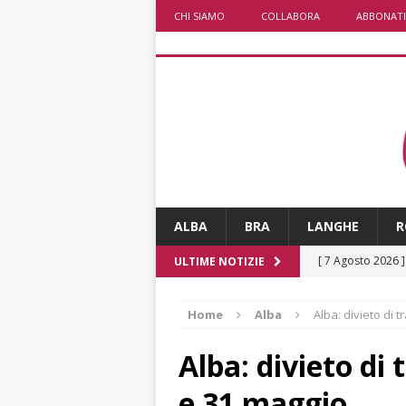
CHI SIAMO
COLLABORA
ABBONATI
ALBA
BRA
LANGHE
R
[ 7 Agosto 2026 
ULTIME NOTIZIE
[ 7 Agosto 2026 
Home
Alba
Alba: divieto di 
CRONACA
[ 7 Agosto 2026 
Alba: divieto di 
non cancellano i
e 31 maggio