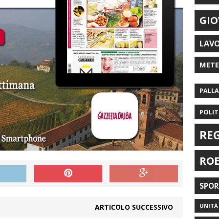
GIO
LAV
MET
PALL
POLIT
RE
RO
SPO
UNITÀ 
ARTICOLO SUCCESSIVO