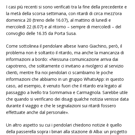
I casi più recenti si sono verificati tra la fine della precedente e
la metà della scorsa settimana, con ritardi di circa mezz’ora
domenica 20 (treno delle 16.07), al mattino di lunedì e
mercoledì 22 (6.07) e al ritorno – sempre di mercoledì – del
convoglio delle 16.35 da Porta Susa.
Come sottolinea il pendolare albese Ivano Giachino, però, il
problema non è soltanto il ritardo, ma anche la mancanza di
informazioni a bordo: «Nessuna comunicazione arriva dai
capotreno, che solitamente ci invitano a rivolgerci al servizio
clienti, mentre fra noi pendolari ci scambiamo le poche
informazioni che abbiamo in un gruppo WhatsApp: in questo
caso, ad esempio, è venuto fuori che il ritardo era legato al
passaggio a livello tra Sommariva e Carmagnola. Sarebbe utile
che quando si verificano dei disagi qualche notizia venisse data
durante il viaggio e che le segnalazioni sui ritardi fossero
effettuate anche dal personale».
Un altro aspetto su cui i pendolari chiedono notizie è quello
della passerella sopra i binari alla stazione di Alba: un progetto