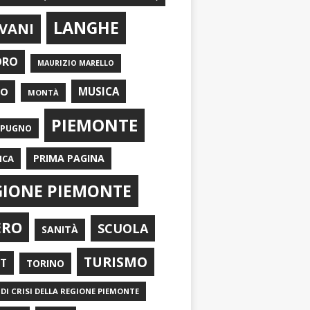
LANGHE
VANI
ORO
MAURIZIO MARELLO
EO
MUSICA
MONTÀ
PIEMONTE
APUGNO
PRIMA PAGINA
ICA
GIONE PIEMONTE
ERO
SCUOLA
SANITÀ
TURISMO
RT
TORINO
DI CRISI DELLA REGIONE PIEMONTE