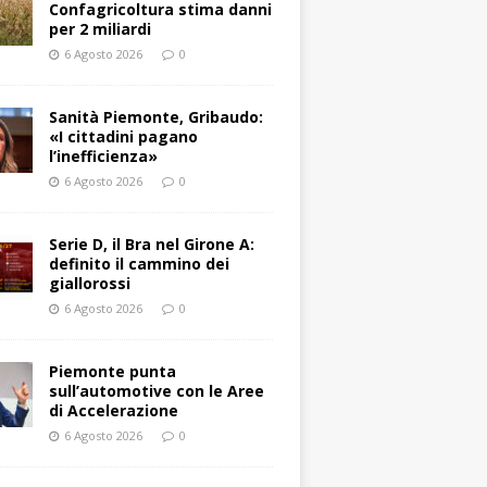
Confagricoltura stima danni
per 2 miliardi
6 Agosto 2026
0
Sanità Piemonte, Gribaudo:
«I cittadini pagano
l’inefficienza»
6 Agosto 2026
0
Serie D, il Bra nel Girone A:
definito il cammino dei
giallorossi
6 Agosto 2026
0
Piemonte punta
sull’automotive con le Aree
di Accelerazione
6 Agosto 2026
0