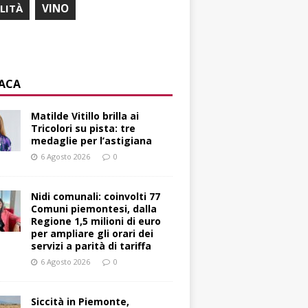
ILITÀ
VINO
ACA
Matilde Vitillo brilla ai
Tricolori su pista: tre
medaglie per l’astigiana
6 Agosto 2026
0
Nidi comunali: coinvolti 77
Comuni piemontesi, dalla
Regione 1,5 milioni di euro
per ampliare gli orari dei
servizi a parità di tariffa
6 Agosto 2026
0
Siccità in Piemonte,