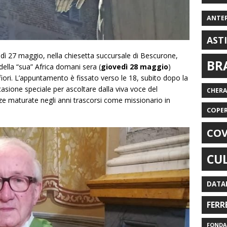
ANTE
AST
dì 27 maggio, nella chiesetta succursale di Bescurone,
BR
della “sua” Africa domani sera (
giovedì 28 maggio
)
fiori. L’appuntamento è fissato verso le 18, subito dopo la
casione speciale per ascoltare dalla viva voce del
CHER
nze maturate negli anni trascorsi come missionario in
COPE
COV
CU
DATA
FERR
FONDAZ