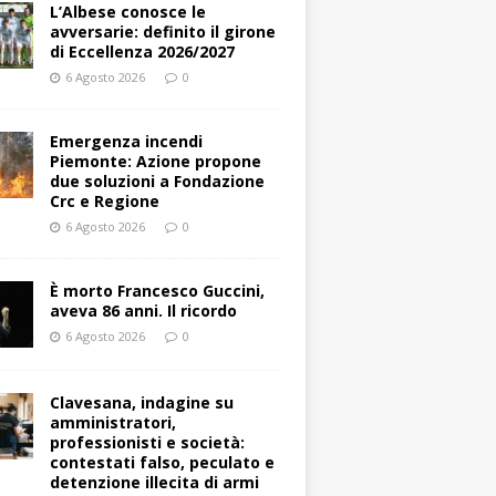
L’Albese conosce le
avversarie: definito il girone
di Eccellenza 2026/2027
6 Agosto 2026
0
Emergenza incendi
Piemonte: Azione propone
due soluzioni a Fondazione
Crc e Regione
6 Agosto 2026
0
È morto Francesco Guccini,
aveva 86 anni. Il ricordo
6 Agosto 2026
0
Clavesana, indagine su
amministratori,
professionisti e società:
contestati falso, peculato e
detenzione illecita di armi