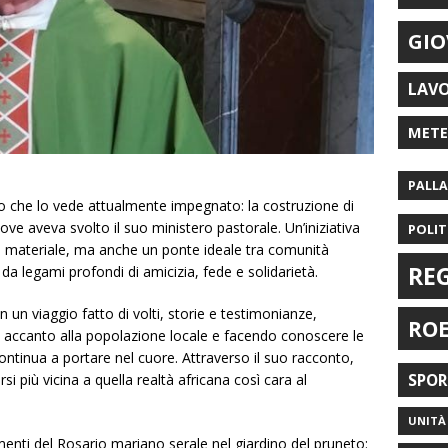
GIO
LAV
MET
PALL
etto che lo vede attualmente impegnato: la costruzione di
ve aveva svolto il suo ministero pastorale. Un’iniziativa
POLIT
 materiale, ma anche un ponte ideale tra comunità
RE
a legami profondi di amicizia, fede e solidarietà.
un viaggio fatto di volti, storie e testimonianze,
RO
i accanto alla popolazione locale e facendo conoscere le
ontinua a portare nel cuore. Attraverso il suo racconto,
i più vicina a quella realtà africana così cara al
SPO
UNITÀ 
enti del Rosario mariano serale nel giardino del pruneto: