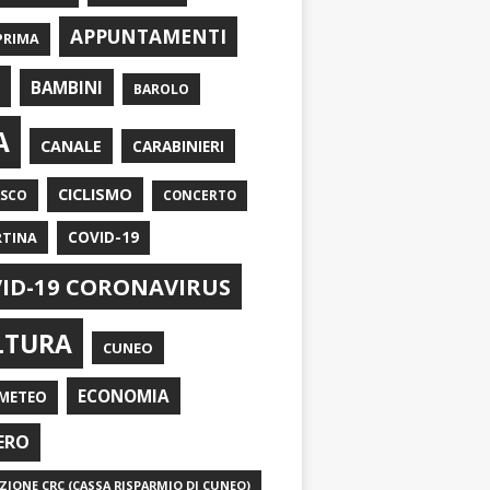
APPUNTAMENTI
PRIMA
I
BAMBINI
BAROLO
A
CANALE
CARABINIERI
CICLISMO
ASCO
CONCERTO
RTINA
COVID-19
ID-19 CORONAVIRUS
LTURA
CUNEO
ECONOMIA
METEO
ERO
IONE CRC (CASSA RISPARMIO DI CUNEO)