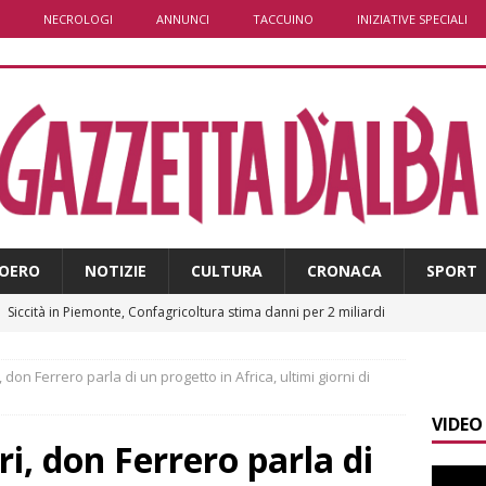
NECROLOGI
ANNUNCI
TACCUINO
INIZIATIVE SPECIALI
OERO
NOTIZIE
CULTURA
CRONACA
SPORT
]
Siccità in Piemonte, Confagricoltura stima danni per 2 miliardi
E
don Ferrero parla di un progetto in Africa, ultimi giorni di
]
Sanità Piemonte, Gribaudo: «I cittadini pagano l’inefficienza»
VIDEO
E
i, don Ferrero parla di
]
Serie D, il Bra nel Girone A: definito il cammino dei giallorossi