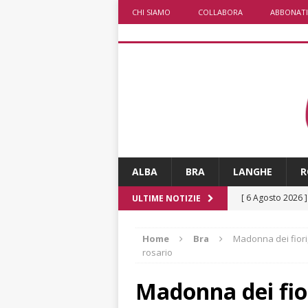
CHI SIAMO
COLLABORA
ABBONATI
ALBA
BRA
LANGHE
R
[ 6 Agosto 2026 
ULTIME NOTIZIE
ALTRE NOTIZI
Home
Bra
Madonna dei fiori, 
[ 6 Agosto 2026 
rosario
ALTRE NOTIZI
Madonna dei fior
[ 6 Agosto 2026 