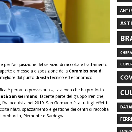
ANTE
AST
BR
CHER
COPE
 per l’acquisizione del servizio di raccolta e trattamento
e aperte e messe a disposizione della
Commissione di
COV
a migliore dal punto di vista tecnico ed economico.
sifica è pertanto provvisoria –, l’azienda che ha prodotto
CU
ietà San Germano
, facente parte del gruppo Iren che,
 l’ha acquisita nel 2019. San Germano è, a tutti gli effettti
DATA
ccolta rifiuti, spazzamento e gestione dei centri di raccolta
a, Lombardia, Piemonte e Sardegna.
FERR
FONDAZ