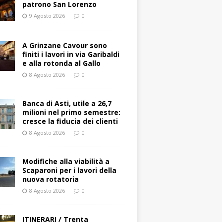
patrono San Lorenzo
9 Agosto 2026
0
A Grinzane Cavour sono
finiti i lavori in via Garibaldi
e alla rotonda al Gallo
8 Agosto 2026
0
Banca di Asti, utile a 26,7
milioni nel primo semestre:
cresce la fiducia dei clienti
8 Agosto 2026
0
Modifiche alla viabilità a
Scaparoni per i lavori della
nuova rotatoria
8 Agosto 2026
0
ITINERARI / Trenta