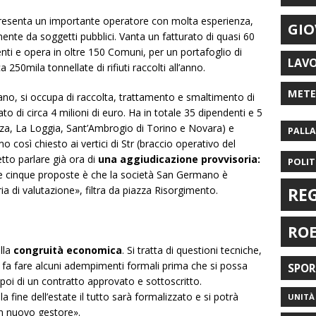
resenta un importante operatore con molta esperienza,
GIO
mente da soggetti pubblici. Vanta un fatturato di quasi 60
enti e opera in oltre 150 Comuni, per un portafoglio di
LAV
a 250mila tonnellate di rifiuti raccolti all’anno.
MET
no, si occupa di raccolta, trattamento e smaltimento di
to di circa 4 milioni di euro. Ha in totale 35 dipendenti e 5
ezza, La Loggia, Sant’Ambrogio di Torino e Novara) e
PALL
così chiesto ai vertici di Str (braccio operativo del
tto parlare già ora di
una aggiudicazione provvisoria:
POLIT
lle cinque proposte è che la società San Germano è
ia di valutazione», filtra da piazza Risorgimento.
RE
RO
alla
congruità economica
. Si tratta di questioni tecniche,
no fa fare alcuni adempimenti formali prima che si possa
SPO
 poi di un contratto approvato e sottoscritto.
 fine dell’estate il tutto sarà formalizzato e si potrà
UNITÀ 
un nuovo gestore».