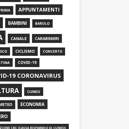
APPUNTAMENTI
PRIMA
I
BAMBINI
BAROLO
A
CANALE
CARABINIERI
CICLISMO
ASCO
CONCERTO
RTINA
COVID-19
ID-19 CORONAVIRUS
LTURA
CUNEO
ECONOMIA
METEO
ERO
IONE CRC (CASSA RISPARMIO DI CUNEO)