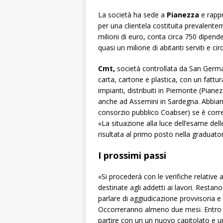
La società ha sede a
Pianezza
e rapp
per una clientela costituita prevalente
milioni di euro, conta circa 750 dipend
quasi un milione di abitanti serviti e circ
Cmt,
società controllata da San Germa
carta, cartone e plastica, con un fattura
impianti, distribuiti in Piemonte (Pian
anche ad Assemini in Sardegna. Abbiamo 
consorzio pubblico Coabser) se è corre
«La situazione alla luce dell’esame de
risultata al primo posto nella graduator
I prossimi passi
«Si procederà con le verifiche relative 
destinate agli addetti ai lavori. Resta
parlare di aggiudicazione provvisoria e
Occorreranno
almeno due mesi. Entro la
partire con un un nuovo capitolato e 