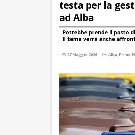
testa per la ges
[ 8 Agosto 2026 
rotatoria
ALB
ad Alba
[ 8 Agosto 2026 
Potrebbe prende il posto di
LANGHE
Il tema verrà anche affron
[ 8 Agosto 2026 
degrado
CRO
27 Maggio 2026
Alba
,
Primo P
[ 8 Agosto 2026 
paese attivo
L
[ 9 Agosto 2026 
lo fa arrestare