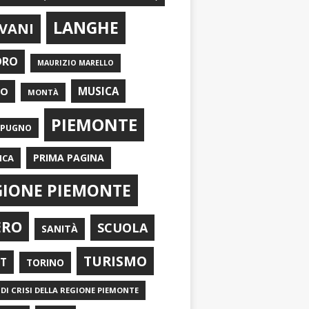
LANGHE
VANI
ORO
MAURIZIO MARELLO
EO
MUSICA
MONTÀ
PIEMONTE
APUGNO
PRIMA PAGINA
ICA
GIONE PIEMONTE
ERO
SCUOLA
SANITÀ
TURISMO
RT
TORINO
DI CRISI DELLA REGIONE PIEMONTE