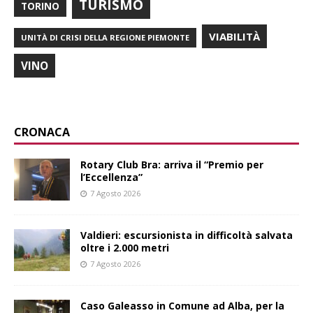
TURISMO
TORINO
VIABILITÀ
UNITÀ DI CRISI DELLA REGIONE PIEMONTE
VINO
CRONACA
Rotary Club Bra: arriva il “Premio per
l’Eccellenza”
7 Agosto 2026
Valdieri: escursionista in difficoltà salvata
oltre i 2.000 metri
7 Agosto 2026
Caso Galeasso in Comune ad Alba, per la