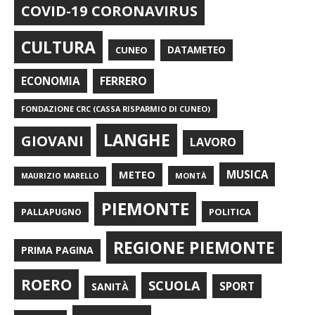
COVID-19 CORONAVIRUS
CULTURA
CUNEO
DATAMETEO
FERRERO
ECONOMIA
FONDAZIONE CRC (CASSA RISPARMIO DI CUNEO)
LANGHE
GIOVANI
LAVORO
METEO
MUSICA
MONTÀ
MAURIZIO MARELLO
PIEMONTE
POLITICA
PALLAPUGNO
REGIONE PIEMONTE
PRIMA PAGINA
ROERO
SCUOLA
SPORT
SANITÀ