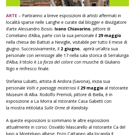
ARTE
– Partiranno a breve esposizioni di artisti affermati in
località sparse nelle Langhe e curate dal blogger e divulgatore
d’arte Alessandro Bosio.
Ivano Chiavarino
, pittore di
Corneliano d’Alba, parte con la sua personale il
29 maggio
nella chiesa dei Battuti a Neviglie, visitabile per tutto il mese di
giugno. Successivamente, il
2 giugno
, aprirà un’altra sua
personale con
vernissage
alle 17 nella sala storica di Serralunga
d’Alba; il titolo è
La forza del colore
con musiche di Giuliano
Rigo e rinfresco finale.
Stefania Lubatti, artista di Andora (Savona), inizia sua
personale
Volti e paesaggi misteriosi
il
29 maggio
al ristorante
Museum di Alba. Rodolfo Premoli, pittore di Biella, è in
esposizione a La Morra al ristorante Casa Gabetti con
la mostra intitolata
Sulle Orme di Kandisky
.
A queste esposizioni si sommano le altre esposizioni
attualmente in corso: Osvaldo Mascarello al ristorante Ca del
lupo a Montelupo albese; Enzo Cattaneo alla locanda Il