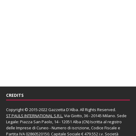
CREDITS
Copyright © 2015-2022 Gazzetta D'Alba. All Rights Reserved.
ST PAULS INTERNATIONAL S.R.L.
Via Giotto, 36 - 20145 Milano. Sede
Legale: Piazza San Paolo, 14 - 12051 Alba (CN) Iscritta al registro
delle Imprese di Cuneo - Numero di iscrizione, Codice Fiscale e
Partita IVA 02860520150. Capitale Sociale € 479.552 i.v. Società