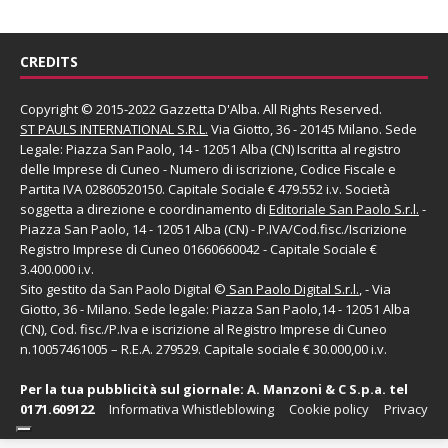
CREDITS
Copyright © 2015-2022 Gazzetta D'Alba. All Rights Reserved.
ST PAULS INTERNATIONAL S.R.L.
Via Giotto, 36 - 20145 Milano. Sede
Legale: Piazza San Paolo, 14 - 12051 Alba (CN) Iscritta al registro
delle Imprese di Cuneo - Numero di iscrizione, Codice Fiscale e
Partita IVA 02860520150. Capitale Sociale € 479.552 i.v. Società
soggetta a direzione e coordinamento di
Editoriale San Paolo
S.r.l.
-
Piazza San Paolo, 14 - 12051 Alba (CN) - P.IVA/Cod.fisc./Iscrizione
Registro Imprese di Cuneo 01660660042 - Capitale Sociale €
3.400.000 i.v.
Sito gestito da
San Paolo Digital
©
San Paolo Digital S.r.l.
, - Via
Giotto, 36 - Milano. Sede legale: Piazza San Paolo,14 - 12051 Alba
(CN), Cod. fisc./P.Iva e iscrizione al Registro Imprese di Cuneo
n.10057461005 – R.E.A. 279529. Capitale sociale € 30.000,00 i.v.
Per la tua pubblicità sul giornale:
A. Manzoni & C S.p.a.
tel
0171.609122
Informativa Whistleblowing
Cookie policy
Privacy