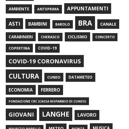
APPUNTAMENTI
AMBIENTE
ANTEPRIMA
BRA
ASTI
BAMBINI
CANALE
BAROLO
CARABINIERI
CICLISMO
CHERASCO
CONCERTO
COPERTINA
COVID-19
COVID-19 CORONAVIRUS
CULTURA
CUNEO
DATAMETEO
FERRERO
ECONOMIA
FONDAZIONE CRC (CASSA RISPARMIO DI CUNEO)
LANGHE
GIOVANI
LAVORO
METEO
MUSICA
MONTÀ
MAURIZIO MARELLO