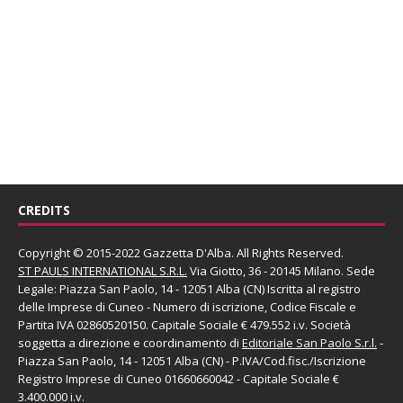
CREDITS
Copyright © 2015-2022 Gazzetta D'Alba. All Rights Reserved.
ST PAULS INTERNATIONAL S.R.L.
Via Giotto, 36 - 20145 Milano. Sede
Legale: Piazza San Paolo, 14 - 12051 Alba (CN) Iscritta al registro
delle Imprese di Cuneo - Numero di iscrizione, Codice Fiscale e
Partita IVA 02860520150. Capitale Sociale € 479.552 i.v. Società
soggetta a direzione e coordinamento di
Editoriale San Paolo
S.r.l.
-
Piazza San Paolo, 14 - 12051 Alba (CN) - P.IVA/Cod.fisc./Iscrizione
Registro Imprese di Cuneo 01660660042 - Capitale Sociale €
3.400.000 i.v.