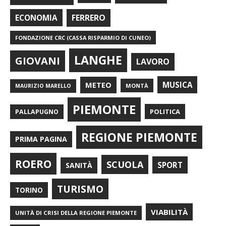
FERRERO
ECONOMIA
FONDAZIONE CRC (CASSA RISPARMIO DI CUNEO)
LANGHE
GIOVANI
LAVORO
METEO
MUSICA
MONTÀ
MAURIZIO MARELLO
PIEMONTE
POLITICA
PALLAPUGNO
REGIONE PIEMONTE
PRIMA PAGINA
ROERO
SCUOLA
SPORT
SANITÀ
TURISMO
TORINO
VIABILITÀ
UNITÀ DI CRISI DELLA REGIONE PIEMONTE