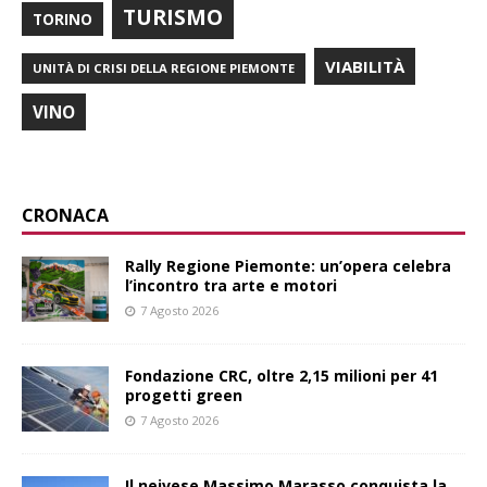
TURISMO
TORINO
VIABILITÀ
UNITÀ DI CRISI DELLA REGIONE PIEMONTE
VINO
CRONACA
Rally Regione Piemonte: un’opera celebra
l’incontro tra arte e motori
7 Agosto 2026
Fondazione CRC, oltre 2,15 milioni per 41
progetti green
7 Agosto 2026
Il neivese Massimo Marasso conquista la