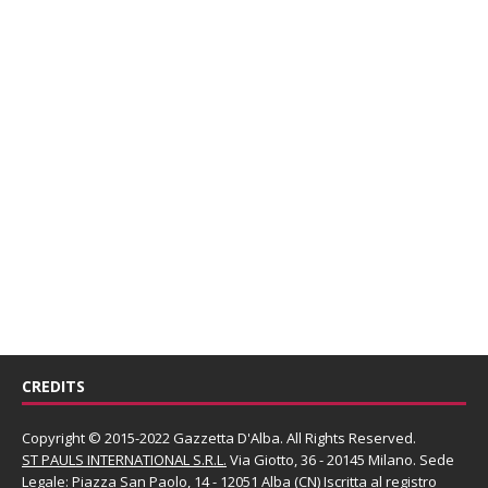
CREDITS
Copyright © 2015-2022 Gazzetta D'Alba. All Rights Reserved.
ST PAULS INTERNATIONAL S.R.L.
Via Giotto, 36 - 20145 Milano. Sede
Legale: Piazza San Paolo, 14 - 12051 Alba (CN) Iscritta al registro