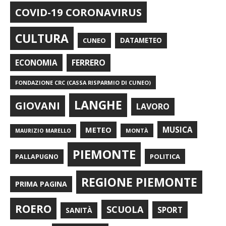
COVID-19 CORONAVIRUS
CULTURA
CUNEO
DATAMETEO
FERRERO
ECONOMIA
FONDAZIONE CRC (CASSA RISPARMIO DI CUNEO)
LANGHE
GIOVANI
LAVORO
METEO
MUSICA
MONTÀ
MAURIZIO MARELLO
PIEMONTE
POLITICA
PALLAPUGNO
REGIONE PIEMONTE
PRIMA PAGINA
ROERO
SCUOLA
SPORT
SANITÀ