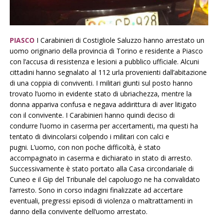
PIASCO
I Carabinieri di Costigliole Saluzzo hanno arrestato un
uomo originario della provincia di Torino e residente a Piasco
con l’accusa di resistenza e lesioni a pubblico ufficiale. Alcuni
cittadini hanno segnalato al 112 urla provenienti dall’abitazione
di una coppia di conviventi. I militari giunti sul posto hanno
trovato l’uomo in evidente stato di ubriachezza, mentre la
donna appariva confusa e negava addirittura di aver litigato
con il convivente. I Carabinieri hanno quindi deciso di
condurre l’uomo in caserma per accertamenti, ma questi ha
tentato di divincolarsi colpendo i militari con calci e
pugni. L’uomo, con non poche difficoltà, è stato
accompagnato in caserma e dichiarato in stato di arresto.
Successivamente è stato portato alla Casa circondariale di
Cuneo e il Gip del Tribunale del capoluogo ne ha convalidato
l’arresto. Sono in corso indagini finalizzate ad accertare
eventuali, pregressi episodi di violenza o maltrattamenti in
danno della convivente dell’uomo arrestato.